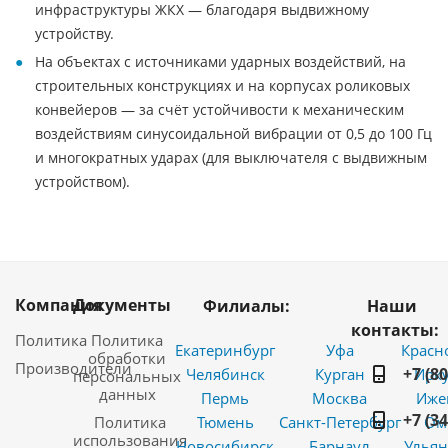
инфраструктуры ЖКХ — благодаря выдвижному
устройству.
На объектах с источниками ударных воздействий, на
строительных конструкциях и на корпусах роликовых
конвейеров — за счёт устойчивости к механическим
воздействиям синусоидальной вибрации от 0,5 до 100 Гц
и многократных ударах (для выключателя с выдвижным
устройством).
Компания
Документы
Филиалы:
Наши
контакты:
Политика
Политика
Екатеринбург
Уфа
Красн
обработки
Производители
+7 (8
Челябинск
Курган
Ирку
персональных
данных
Пермь
Москва
Иже
+7 (3
Политика
Тюмень
Санкт-Петербург
Ом
использования
Новосибирск
Барнаул
Ульян