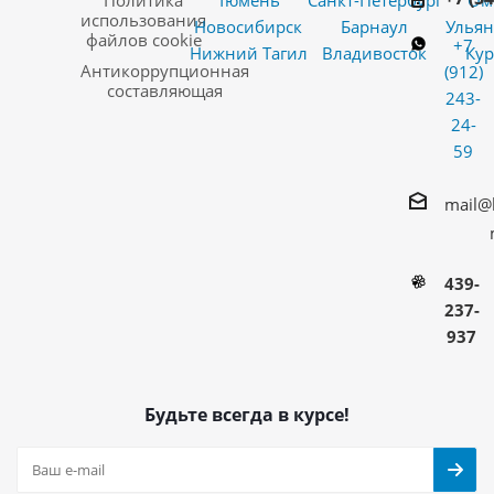
Политика
Тюмень
Санкт-Петербург
Ом
использования
Новосибирск
Барнаул
Ульян
файлов cookie
+7
Нижний Тагил
Владивосток
Кур
Антикоррупционная
(912)
составляющая
243-
24-
59
mail@
439-
237-
937
Будьте всегда в курсе!