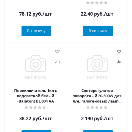
78.12
руб.
/шт
22.40
руб.
/шт
В корзину
В корзину
Переключатель 1кл с
Светорегулятор
подсветкой белый
поворотный 20-500W для
(Balaton) BL 034 AA
л/н, галогеновых ламп с
обмоточным т-ром крем
774360 (Valena) 774360
38.22
руб.
/шт
2 190
руб.
/шт