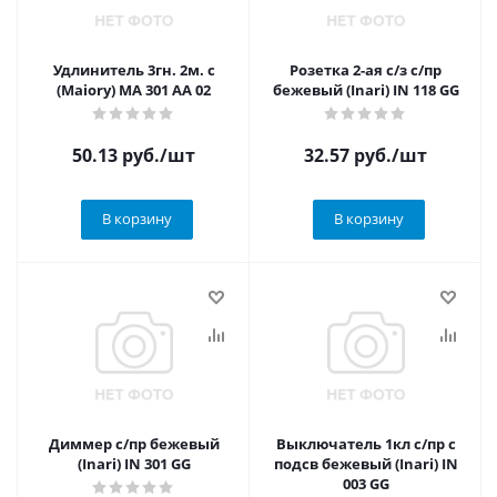
Удлинитель 3гн. 2м. с
Розетка 2-ая с/з с/пр
(Maiory) MA 301 AA 02
бежевый (Inari) IN 118 GG
50.13
руб.
/шт
32.57
руб.
/шт
В корзину
В корзину
Диммер с/пр бежевый
Выключатель 1кл с/пр с
(Inari) IN 301 GG
подсв бежевый (Inari) IN
003 GG