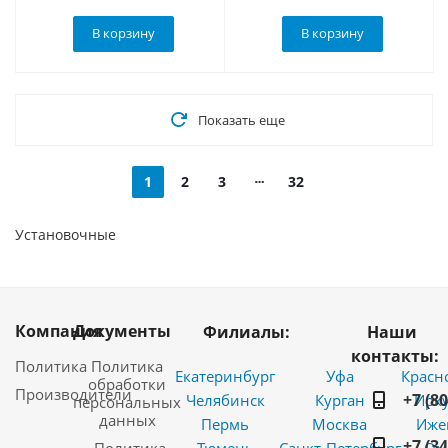
В корзину
В корзину
Показать еще
1
2
3
32
Установочные
Компания
Документы
Филиалы:
Наши
контакты:
Политика
Политика
Екатеринбург
Уфа
Красн
обработки
Производители
+7 (8
Челябинск
Курган
Ирку
персональных
данных
Пермь
Москва
Иже
+7 (3