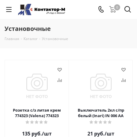
0
Установочные
Главная
-
Каталог
-
Установочные
Розетка с/з литая крем
Выключатель 2кл с/пр
774323 (Valena) 774323
белый (Inari) IN 006 AA
135
руб.
/шт
21
руб.
/шт