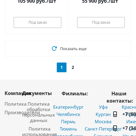
105 900
руб.
/шт
55 900
руб.
/шт
Под заказ
Под заказ
Показать еще
1
2
Компания
Документы
Филиалы:
Наши
контакты:
Политика
Политика
Екатеринбург
Уфа
Красн
обработки
Производители
+7 (8
Челябинск
Курган
Ирку
персональных
данных
Пермь
Москва
Иже
+7 (3
Политика
Тюмень
Санкт-Петербург
Ом
использования