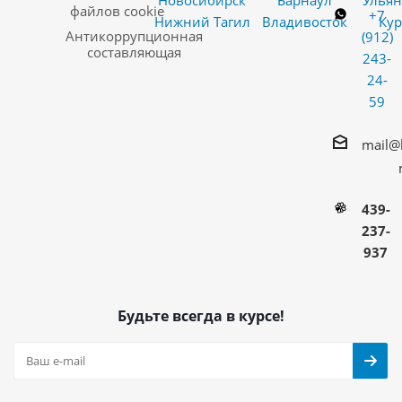
Новосибирск
Барнаул
Ульян
файлов cookie
+7
Нижний Тагил
Владивосток
Кур
Антикоррупционная
(912)
составляющая
243-
24-
59
mail@
439-
237-
937
Будьте всегда в курсе!