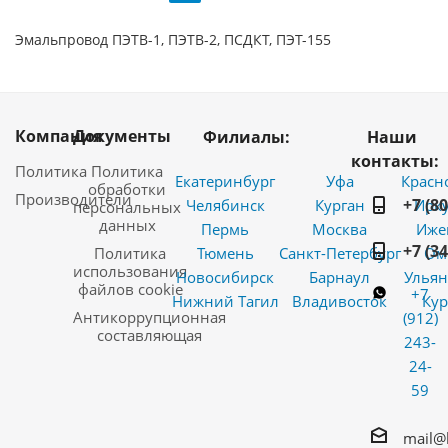
Эмальпровод ПЭТВ-1, ПЭТВ-2, ПСДКТ, ПЭТ-155
Компания
Документы
Филиалы:
Наши
контакты:
Политика
Политика
Екатеринбург
Уфа
Красн
обработки
Производители
+7 (8
Челябинск
Курган
Ирку
персональных
данных
Пермь
Москва
Иже
+7 (3
Политика
Тюмень
Санкт-Петербург
Ом
использования
Новосибирск
Барнаул
Ульян
файлов cookie
+7
Нижний Тагил
Владивосток
Кур
Антикоррупционная
(912)
составляющая
243-
24-
59
mail@