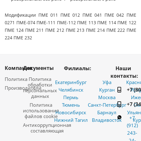
Модификации ПМЕ 011 ПМЕ 012 ПМЕ 041 ПМЕ 042 ПМЕ
0271 ПМЕ-074 ПМЕ-111 ПМЕ-112 ПМЕ 113 ПМЕ 114 ПМЕ 122
ПМЕ 124 ПМЕ 211 ПМЕ 212 ПМЕ 213 ПМЕ 214 ПМЕ 222 ПМЕ
224 ПМЕ 232
Компания
Документы
Филиалы:
Наши
контакты:
Политика
Политика
Екатеринбург
Уфа
Красн
обработки
Производители
+7 (8
Челябинск
Курган
Ирку
персональных
данных
Пермь
Москва
Иже
+7 (3
Политика
Тюмень
Санкт-Петербург
Ом
использования
Новосибирск
Барнаул
Ульян
файлов cookie
+7
Нижний Тагил
Владивосток
Кур
Антикоррупционная
(912)
составляющая
243-
24-