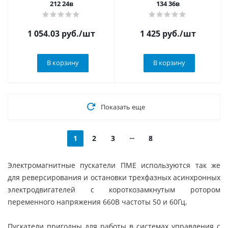
212 24в
134 36в
1 054.03
руб.
/шт
1 425
руб.
/шт
В корзину
В корзину
Показать еще
1
2
3
8
Электромагнитные пускатели ПМЕ используются так же
для реверсирования и остановки трехфазных асинхронных
электродвигателей с короткозамкнутым ротором
переменного напряжения 660В частоты 50 и 60Гц.
Пускатели пригодны для работы в системах управления с