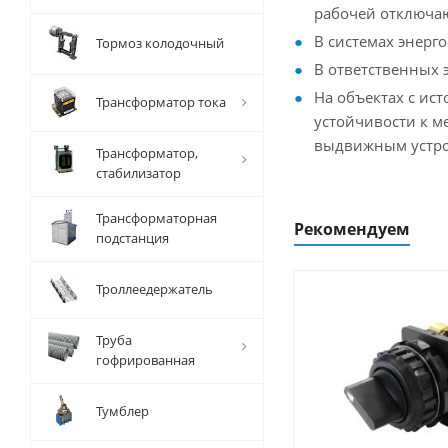
рабочей отключающ
В системах энерг
Тормоз колодочный
В ответственных 
На объектах с ис
Трансформатор тока
устойчивости к м
выдвижным устро
Трансформатор,
стабилизатор
Трансформаторная
Рекомендуем
подстанция
Троллеедержатель
Труба
гофрированная
Тумблер