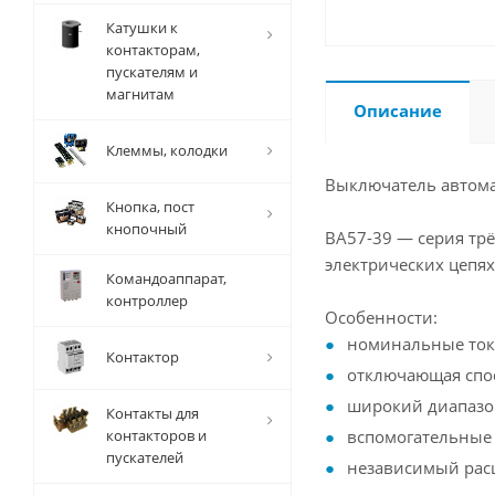
Катушки к
контакторам,
пускателям и
магнитам
Описание
Клеммы, колодки
Выключатель автома
Кнопка, пост
кнопочный
ВА57-39 — серия тр
электрических цепях
Командоаппарат,
контроллер
Особенности:
номинальные токи
Контактор
отключающая спос
широкий диапазон
Контакты для
контакторов и
вспомогательные 
пускателей
независимый расц