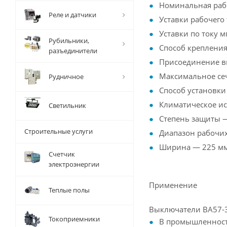
Номинальная раб
Реле и датчики
Уставки рабочего 
Уставки по току 
Рубильники,
Способ крепления
разъединители
Присоединение в
Максимальное се
Рудничное
Способ установки
Климатическое ис
Светильник
Степень защиты —
Строительные услуги
Диапазон рабочих 
Ширина — 225 мм,
Счетчик
электроэнергии
Применение
Теплые полы
Выключатели ВА57-3
Токоприемники
В промышленности