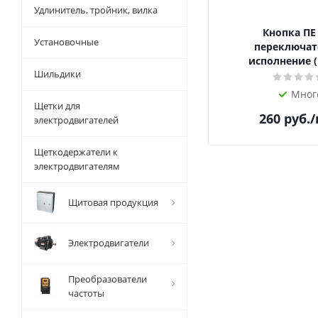
Удлинитель, тройник, вилка
Кнопка ПЕ
Установочные
переключат
исполнение (
Шильдики
Мног
Щетки для
260
руб.
электродвигателей
Щеткодержатели к
электродвигателям
Щитовая продукция
Электродвигатели
Преобразователи
частоты