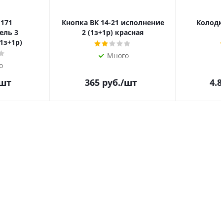
 171
Кнопка ВК 14-21 исполнение
Колодк
ель 3
2 (1з+1р) красная
1з+1р)
Много
о
/шт
365
руб.
/шт
4.