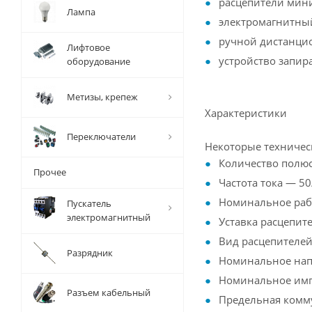
расцепители мини
Лампа
электромагнитный
ручной дистанци
Лифтовое
устройство запир
оборудование
Метизы, крепеж
Характеристики
Переключатели
Некоторые техничес
Количество полюс
Прочее
Частота тока — 50
Номинальное рабо
Пускатель
электромагнитный
Уставка расцепит
Вид расцепителей
Разрядник
Номинальное нап
Номинальное имп
Разъем кабельный
Предельная комму