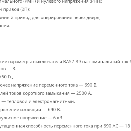
мального (PMН) и нулевого напряжения (PНН);
 привод (ЭП);
онный привод для оперирования через дверь;
ания.
кие параметры выключателя ВА57-39 на номинальный ток 6
ов — 3.
/60 Гц.
чее напряжение переменного тока — 690 В.
елей токов короткого замыкания — 2500 А.
 — тепловой и электромагнитный.
ряжение изоляции — 690 В.
ульсное напряжение — 6 кВ.
тационная способность переменного тока при 690 AC — 18 к