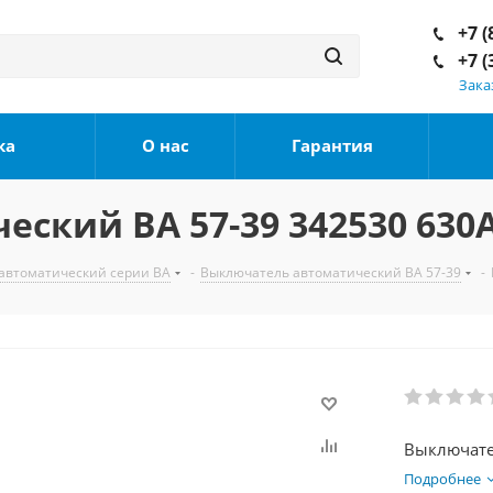
+7 (
+7 (
Зака
ка
О нас
Гарантия
ский ВА 57-39 342530 630
автоматический серии ВА
-
Выключатель автоматический ВА 57-39
-
Подробнее