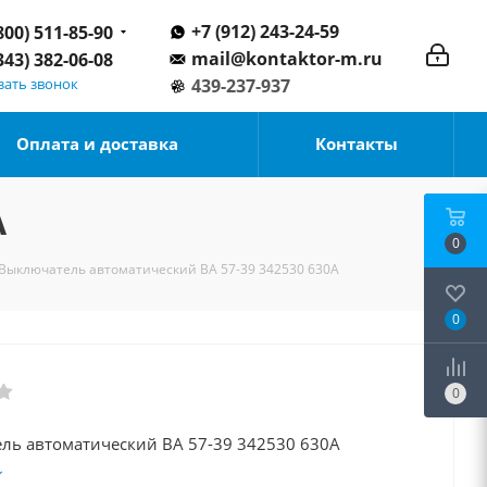
+7 (912) 243-24-59
800) 511-85-90
mail@kontaktor-m.ru
343) 382-06-08
зать звонок
439-237-937
Оплата и доставка
Контакты
А
0
Выключатель автоматический ВА 57-39 342530 630А
0
0
Выключатель автоматический ВА 57-39 342530 630А