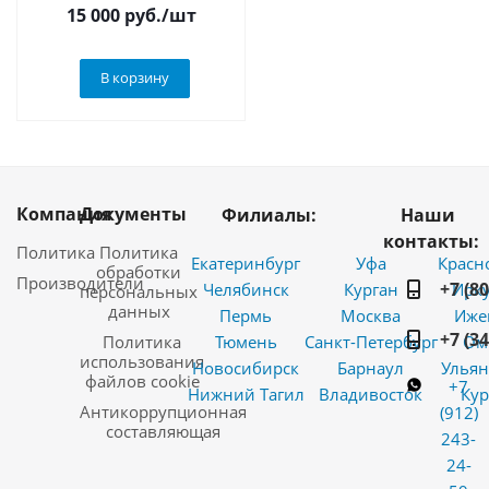
15 000
руб.
/шт
В корзину
Компания
Документы
Филиалы:
Наши
контакты:
Политика
Политика
Екатеринбург
Уфа
Красн
обработки
Производители
+7 (8
Челябинск
Курган
Ирку
персональных
данных
Пермь
Москва
Иже
+7 (3
Политика
Тюмень
Санкт-Петербург
Ом
использования
Новосибирск
Барнаул
Ульян
файлов cookie
+7
Нижний Тагил
Владивосток
Кур
Антикоррупционная
(912)
составляющая
243-
24-