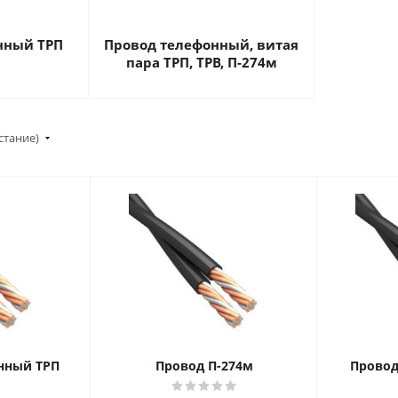
нный ТРП
Провод телефонный, витая
пара ТРП, ТРВ, П-274м
стание)
нный ТРП
Провод П-274м
Провод