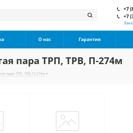
+7 (
+7 (
Зака
ка
О нас
Гарантия
я пара ТРП, ТРВ, П-274м
ая пара ТРП, ТРВ, П-274м