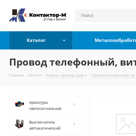
Каталог
Металлообработ
Провод телефонный, вита
Главная
-
Каталог
-
Кабель, провод, тара
-
Провод телефонный, вит
Арматура
светосигнальная
Выключатель
автоматический