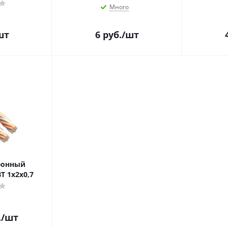
Много
шт
6
руб.
/шт
фонный
 1х2х0,7
.
/шт