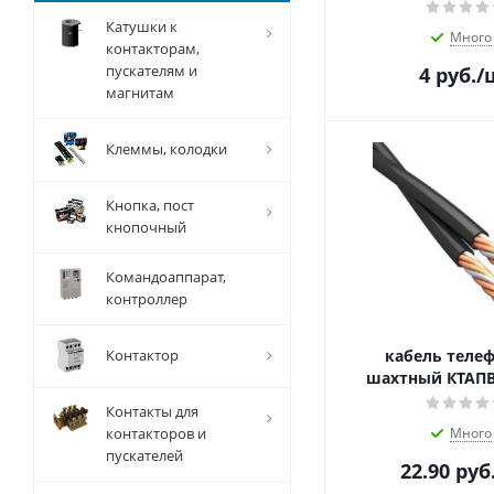
Катушки к
Много
контакторам,
пускателям и
4
руб.
/
магнитам
Клеммы, колодки
Кнопка, пост
кнопочный
Командоаппарат,
контроллер
Контактор
кабель теле
шахтный КТАПВТ
Контакты для
контакторов и
Много
пускателей
22.90
руб