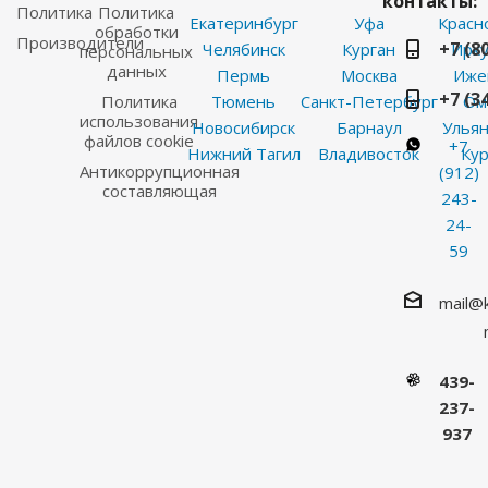
контакты:
Политика
Политика
Екатеринбург
Уфа
Красн
обработки
Производители
+7 (8
Челябинск
Курган
Ирку
персональных
данных
Пермь
Москва
Иже
+7 (3
Политика
Тюмень
Санкт-Петербург
Ом
использования
Новосибирск
Барнаул
Ульян
файлов cookie
+7
Нижний Тагил
Владивосток
Кур
Антикоррупционная
(912)
составляющая
243-
24-
59
mail@
439-
237-
937