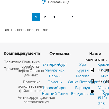
Показать еще
1
2
3
7
ВВГ, ВВГнг,ВВГнгLS, ВВГЗнг
Компания
Документы
Филиалы:
Наши
контакты:
Политика
Политика
Екатеринбург
Уфа
Красн
обработки
Производители
+7 (8
Челябинск
Курган
Ирку
персональных
данных
Пермь
Москва
Иже
+7 (3
Политика
Тюмень
Санкт-Петербург
Ом
использования
Новосибирск
Барнаул
Ульян
файлов cookie
+7
Нижний Тагил
Владивосток
Кур
Антикоррупционная
(912)
составляющая
243-