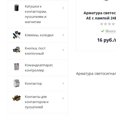
Катушки к
контакторам,
Арматура свето
пускателям и
АЕ с лампой 24
магнитам
Много
Клеммы, колодки
16
руб.
Кнопка, пост
кнопочный
Командоаппарат,
контроллер
Арматура светосигнал
Контактор
Контакты для
контакторов и
пускателей