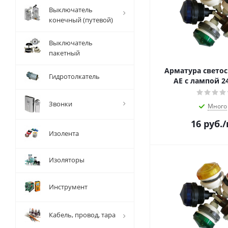
Выключатель
конечный (путевой)
Выключатель
пакетный
Арматура свето
Гидротолкатель
АЕ с лампой 2
Звонки
Много
16
руб.
Изолента
Изоляторы
Инструмент
Кабель, провод, тара