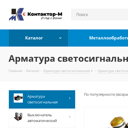
Каталог
Металлообработ
Арматура светосигнальн
Главная
-
Каталог
-
Арматура светосигнальная
-
Арматура светоси
По популярности (возра
Арматура
светосигнальная
Выключатель
автоматический