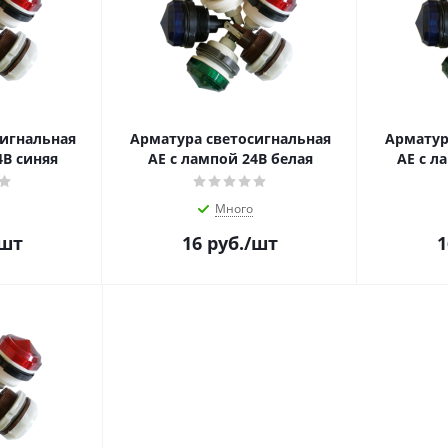
сигнальная
Арматура светосигнальная
Арматур
4В синяя
АЕ с лампой 24В белая
АЕ с л
Много
/шт
16
руб.
/шт
1