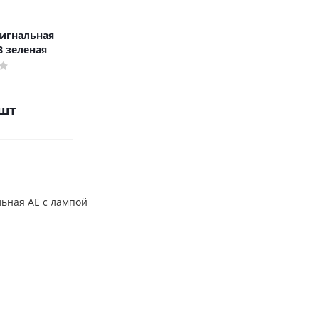
сигнальная
В зеленая
/шт
ьная АЕ с лампой