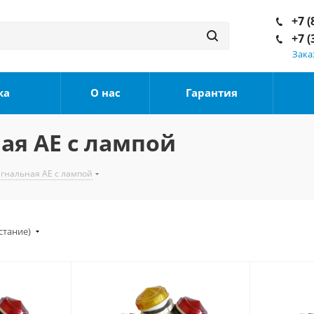
+7 (
+7 (
Зака
ка
О нас
Гарантия
ая АЕ с лампой
гнальная АЕ с лампой
стание)