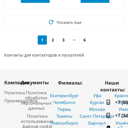
Показать еще
1
2
3
6
Контакты для контакторов и пускателей
Компания
Документы
Филиалы:
Наши
контакты:
Политика
Политика
Екатеринбург
Уфа
Красн
обработки
Производители
+7 (8
Челябинск
Курган
Ирку
персональных
данных
Пермь
Москва
Иже
+7 (3
Политика
Тюмень
Санкт-Петербург
Ом
использования
Новосибирск
Барнаул
Ульян
файлов cookie
+7