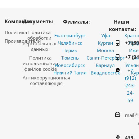
Компания
Документы
Филиалы:
Наши
контакты:
Политика
Политика
Екатеринбург
Уфа
Красн
обработки
Производители
+7 (8
Челябинск
Курган
Ирку
персональных
данных
Пермь
Москва
Иже
+7 (3
Политика
Тюмень
Санкт-Петербург
Ом
использования
Новосибирск
Барнаул
Ульян
файлов cookie
+7
Нижний Тагил
Владивосток
Кур
Антикоррупционная
(912)
составляющая
243-
24-
59
mail@
439-