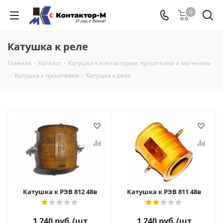
0
Катушка к реле
Главная
-
Каталог
-
Катушки к контакторам, пускателям и магнитам
-
Катушка к пускателям
-
Катушка к реле
Катушка к РЭВ 812 48в
Катушка к РЭВ 811 48в
1 240
руб.
/шт
1 240
руб.
/шт