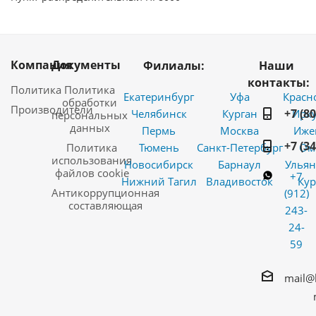
Компания
Документы
Филиалы:
Наши
контакты:
Политика
Политика
Екатеринбург
Уфа
Красн
обработки
Производители
+7 (8
Челябинск
Курган
Ирку
персональных
данных
Пермь
Москва
Иже
+7 (3
Политика
Тюмень
Санкт-Петербург
Ом
использования
Новосибирск
Барнаул
Ульян
файлов cookie
+7
Нижний Тагил
Владивосток
Кур
Антикоррупционная
(912)
составляющая
243-
24-
59
mail@