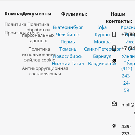
Компания
Документы
Филиалы:
Наши
контакты:
Политика
Политика
Екатеринбург
Уфа
Красн
обработки
Производители
+7 (8
Челябинск
Курган
Ирку
персональных
данных
Пермь
Москва
Иже
+7 (3
Политика
Тюмень
Санкт-Петербург
Ом
использования
Новосибирск
Барнаул
Ульян
файлов cookie
+7
Нижний Тагил
Владивосток
Кур
Антикоррупционная
(912)
составляющая
243-
24-
59
mail@
439-
237-