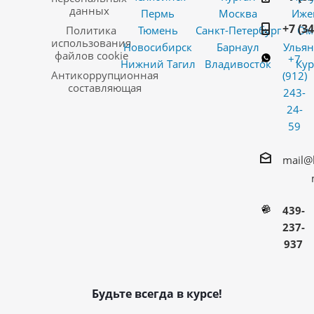
данных
Пермь
Москва
Иже
+7 (3
Политика
Тюмень
Санкт-Петербург
Ом
использования
Новосибирск
Барнаул
Ульян
файлов cookie
+7
Нижний Тагил
Владивосток
Кур
Антикоррупционная
(912)
составляющая
243-
24-
59
mail@
439-
237-
937
Будьте всегда в курсе!