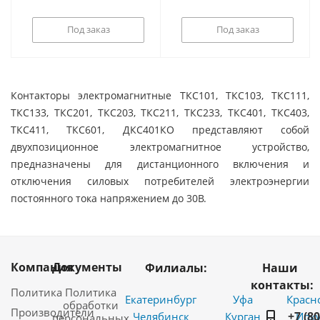
Под заказ
Под заказ
Контакторы электромагнитные ТКС101, ТКС103, ТКС111,
ТКС133, ТКС201, ТКС203, ТКС211, ТКС233, ТКС401, ТКС403,
ТКС411, ТКС601, ДКС401КО представляют собой
двухпозиционное электромагнитное устройство,
предназначены для дистанционного включения и
отключения силовых потребителей электроэнергии
постоянного тока напряжением до 30В.
Компания
Документы
Филиалы:
Наши
контакты:
Политика
Политика
Екатеринбург
Уфа
Красн
обработки
Производители
+7 (8
Челябинск
Курган
Ирку
персональных