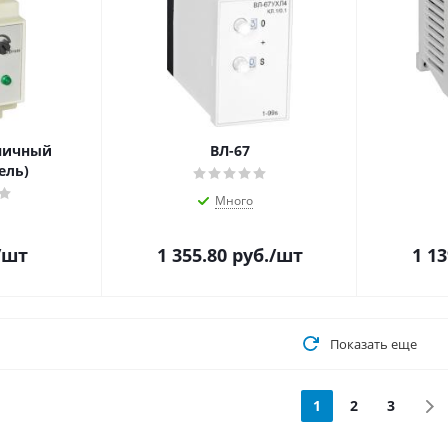
тничный
ВЛ-67
ель)
Много
/шт
1 355.80
руб.
/шт
1 13
Показать еще
1
2
3