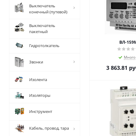
Выключатель
конечный (путевой)
Выключатель
пакетный
ВЛ-159
Гидротолкатель
Много
Звонки
3 863.81
ру
Изолента
Изоляторы
Инструмент
Кабель, провод, тара