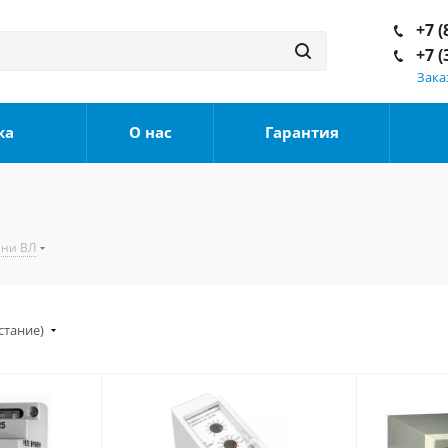
+7 (
+7 (
Зака
ка
О нас
Гарантия
ени ВЛ
стание)