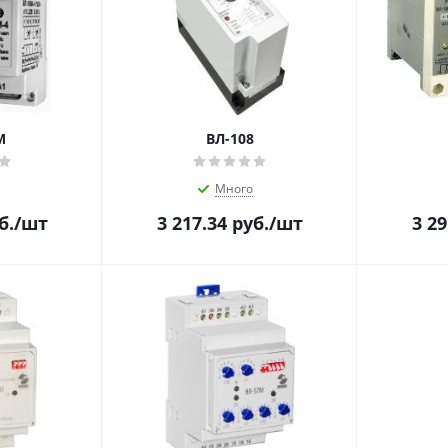
М
ВЛ-108
Много
б.
/шт
3 217.34
руб.
/шт
3 29