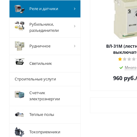
Реле и датчики
Рубильники,
разъединители
Рудничное
ВЛ-31М (лес
выключат
Светильник
Много
960
руб.
Строительные услуги
Счетчик
электроэнергии
Теплые полы
Токоприемники