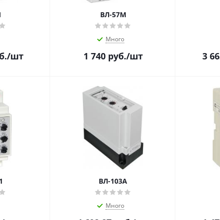
М
ВЛ-57М
Много
б.
/шт
1 740
руб.
/шт
3 66
1
ВЛ-103А
Много