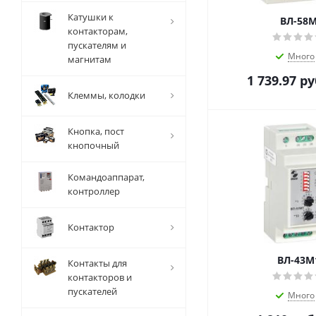
Катушки к
ВЛ-58
контакторам,
пускателям и
Много
магнитам
1 739.97
ру
Клеммы, колодки
Кнопка, пост
кнопочный
Командоаппарат,
контроллер
Контактор
ВЛ-43М
Контакты для
контакторов и
пускателей
Много