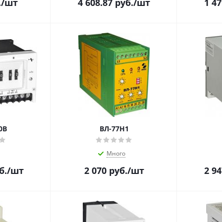
.
/шт
4 608.87
руб.
/шт
1 47
0В
ВЛ-77Н1
Много
б.
/шт
2 070
руб.
/шт
2 94