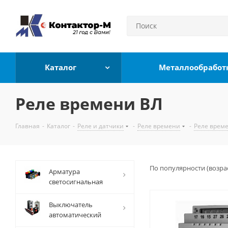
Каталог
Металлообработ
Реле времени ВЛ
Главная
-
Каталог
-
Реле и датчики
-
Реле времени
-
Реле врем
По популярности (возра
Арматура
светосигнальная
Выключатель
автоматический