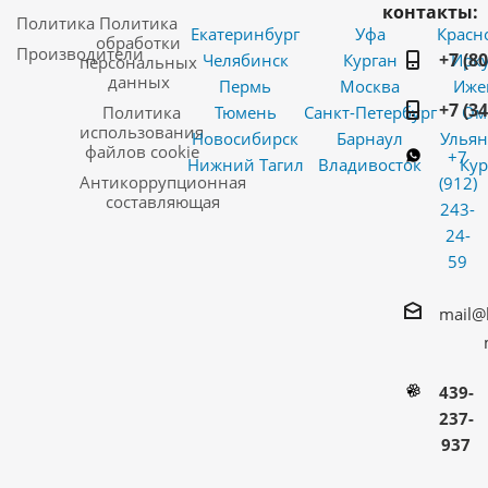
контакты:
Политика
Политика
Екатеринбург
Уфа
Красн
обработки
Производители
+7 (8
Челябинск
Курган
Ирку
персональных
данных
Пермь
Москва
Иже
+7 (3
Политика
Тюмень
Санкт-Петербург
Ом
использования
Новосибирск
Барнаул
Ульян
файлов cookie
+7
Нижний Тагил
Владивосток
Кур
Антикоррупционная
(912)
составляющая
243-
24-
59
mail@
439-
237-
937