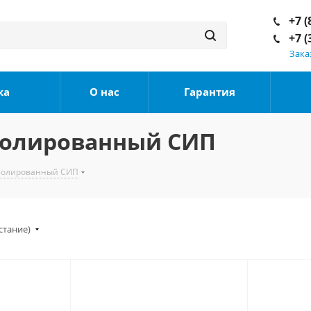
+7 (
+7 (
Зака
ка
О нас
Гарантия
золированный СИП
золированный СИП
стание)