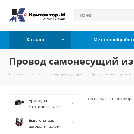
Каталог
Металлообработ
Провод самонесущий и
Главная
-
Каталог
-
Кабель, провод, тара
-
Провод самонесущий и
По популярности (возра
Арматура
светосигнальная
Выключатель
автоматический