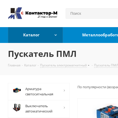
Каталог
Металлообработ
Пускатель ПМЛ
Главная
-
Каталог
-
Пускатель электромагнитный
-
Пускатель ПМ
По популярности (возра
Арматура
светосигнальная
Выключатель
автоматический