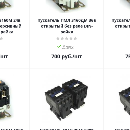
3160М 24в
Пускатель ПМЛ 3160ДМ 36в
Пускате
версивный
открытый без реле DIN-
открыт
-рейка
рейка
Много
/шт
700
руб.
/шт
7