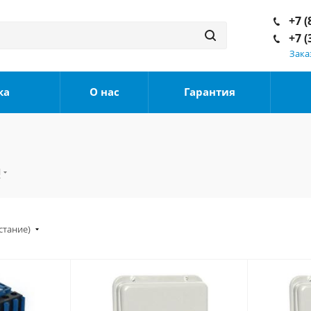
+7 (
+7 (
Зака
ка
О нас
Гарантия
Л
стание)