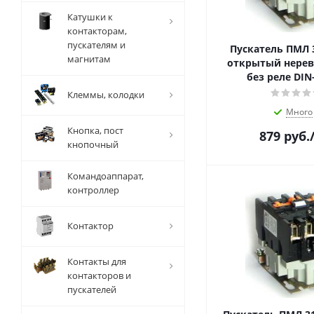
Катушки к
контакторам,
пускателям и
Пускатель ПМЛ 
магнитам
открытый нере
без реле DIN
Клеммы, колодки
Много
Кнопка, пост
879
руб.
кнопочный
Командоаппарат,
контроллер
Контактор
Контакты для
контакторов и
пускателей