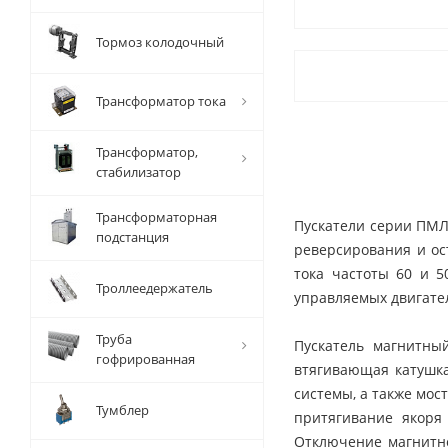
Тормоз колодочный
Трансформатор тока
Трансформатор,
стабилизатор
Трансформаторная
Пускатели серии ПМЛ
подстанция
реверсирования и ос
тока частоты 60 и 5
Троллеедержатель
управляемых двигате
Труба
Пускатель магнитны
гофрированная
втягивающая катушка
системы, а также мос
Тумблер
притягивание якоря
Отключение магнитн