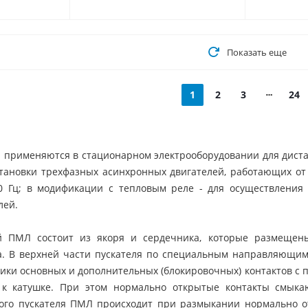
Показать еще
1
2
3
24
 применяются в стационарном электрооборудовании для диста
тановки трехфазных асинхронных двигателей, работающих от 
0 Гц; в модификации с тепловым реле - для осуществления
лей.
й ПМЛ состоит из якоря и сердечника, которые размещены
. В верхней части пускателя по специальным направляющим 
тики основных и дополнительных (блокировочных) контактов с
 к катушке. При этом нормально открытые контакты смыка
ого пускателя ПМЛ происходит при размыкании нормально о