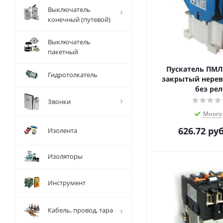
Выключатель
конечный (путевой)
Выключатель
пакетный
Пускатель ПМЛ 
Гидротолкатель
закрытый нере
без рел
Звонки
Много
626.72
руб
Изолента
Изоляторы
Инструмент
Кабель, провод, тара