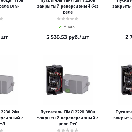
160ДМ 110в
Пускатель ПМЛ 2511 220в
Пускат
еле DIN-
закрытый реверсивный без
закрыты
реле
Много
/шт
5 536.53
руб.
/шт
2 
2230 24в
Пускатель ПМЛ 2220 380в
Пускат
ерсивный c
закрытый нереверсивный c
закрыты
+Л
реле П+С