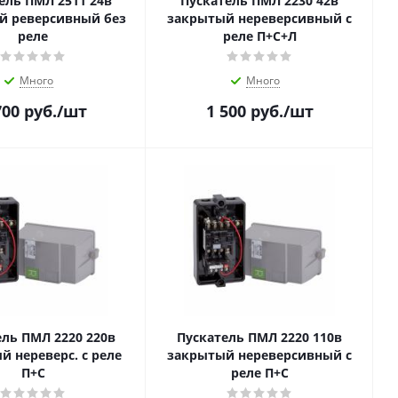
ель ПМЛ 2511 24в
Пускатель ПМЛ 2230 42в
й реверсивный без
закрытый нереверсивный c
реле
реле П+С+Л
Много
Много
700
руб.
/шт
1 500
руб.
/шт
ель ПМЛ 2220 220в
Пускатель ПМЛ 2220 110в
й нереверс. c реле
закрытый нереверсивный c
П+С
реле П+С