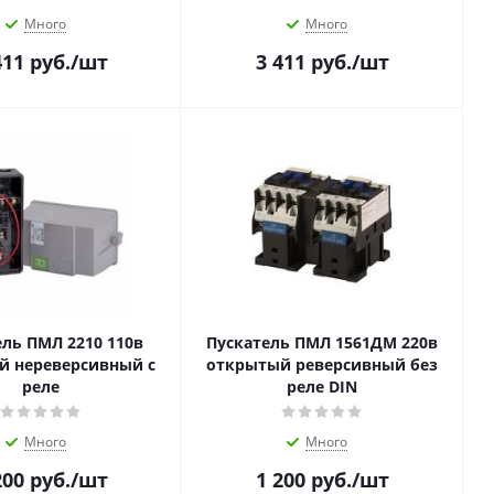
Много
Много
411
руб.
/шт
3 411
руб.
/шт
ель ПМЛ 2210 110в
Пускатель ПМЛ 1561ДМ 220в
й нереверсивный c
открытый реверсивный без
реле
реле DIN
Много
Много
200
руб.
/шт
1 200
руб.
/шт