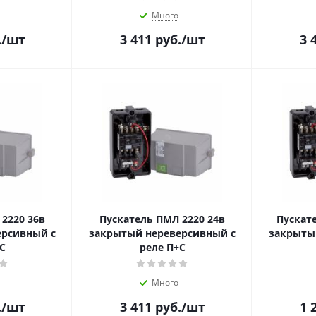
Много
.
/шт
3 411
руб.
/шт
3 
2220 36в
Пускатель ПМЛ 2220 24в
Пускат
ерсивный c
закрытый нереверсивный c
закрыты
С
реле П+С
Много
.
/шт
3 411
руб.
/шт
1 