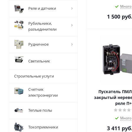
Много
Реле и датчики
1 500
руб
Рубильники,
разъединители
Рудничное
Светильник
Строительные услуги
Счетчик
Пускатель ПМЛ 
электроэнергии
закрытый нерев
реле П+
Теплые полы
Много
Токоприемники
3 411
руб