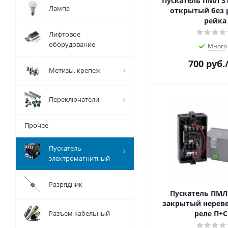
Пускатель ПМЛ 3
Лампа
открытый без р
рейка
Лифтовое
оборудование
Много
700
руб.
Метизы, крепеж
Переключатели
Прочее
Пускатель
электромагнитный
Разрядник
Пускатель ПМЛ 
закрытый нерев
Разъем кабельный
реле П+С