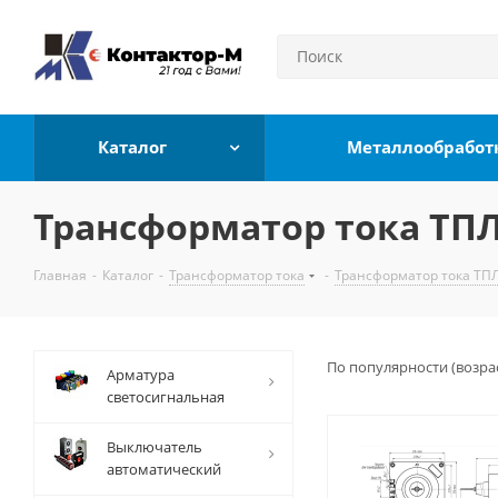
Каталог
Металлообработ
Трансформатор тока ТПЛ
Главная
-
Каталог
-
Трансформатор тока
-
Трансформатор тока ТПЛ
По популярности (возра
Арматура
светосигнальная
Выключатель
автоматический