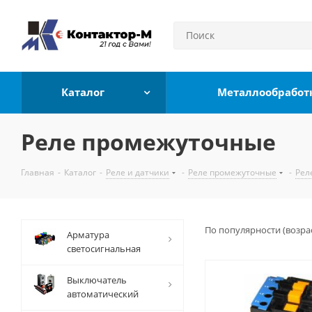
Каталог
Металлообработ
Реле промежуточные
Главная
-
Каталог
-
Реле и датчики
-
Реле промежуточные
-
Рел
По популярности (возра
Арматура
светосигнальная
Выключатель
автоматический