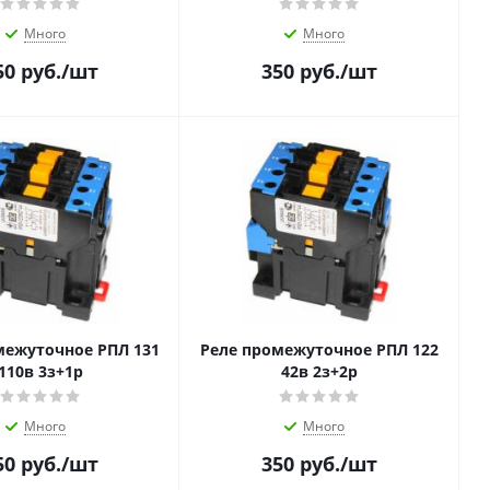
Много
Много
50
руб.
/шт
350
руб.
/шт
межуточное РПЛ 131
Реле промежуточное РПЛ 122
110в 3з+1р
42в 2з+2р
Много
Много
50
руб.
/шт
350
руб.
/шт