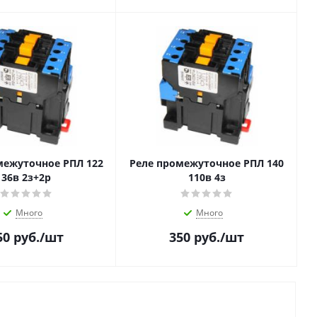
межуточное РПЛ 122
Реле промежуточное РПЛ 140
36в 2з+2р
110в 4з
Много
Много
50
руб.
/шт
350
руб.
/шт