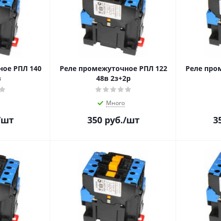
ное РПЛ 140
Реле промежуточное РПЛ 122
Реле про
з
48в 2з+2р
Много
/шт
350
руб.
/шт
3