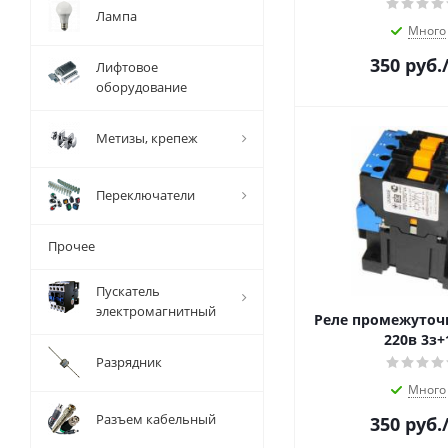
Лампа
Много
350
руб.
Лифтовое
оборудование
Метизы, крепеж
Переключатели
Прочее
Пускатель
электромагнитный
Реле промежуточ
220в 3з+
Разрядник
Много
Разъем кабельный
350
руб.