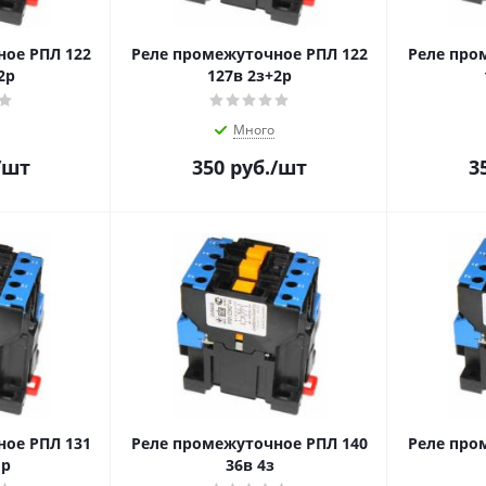
ное РПЛ 122
Реле промежуточное РПЛ 122
Реле про
2р
127в 2з+2р
Много
/шт
350
руб.
/шт
3
ное РПЛ 131
Реле промежуточное РПЛ 140
Реле про
1р
36в 4з