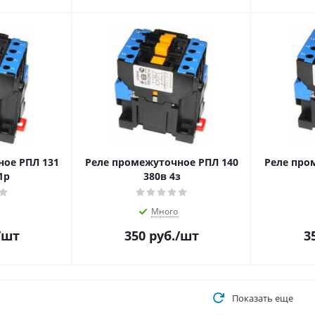
ное РПЛ 131
Реле промежуточное РПЛ 140
Реле про
1р
380в 4з
Много
/шт
350
руб.
/шт
3
Показать еще