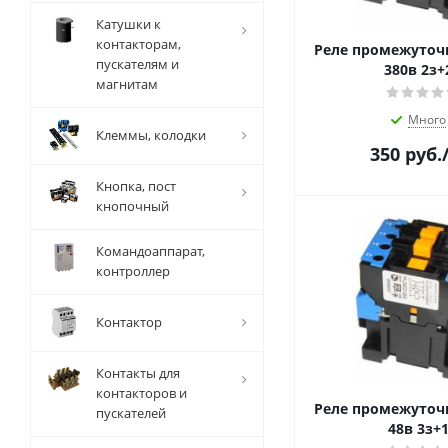
Катушки к
контакторам,
Реле промежуточ
пускателям и
380в 2з+
магнитам
Много
Клеммы, колодки
350
руб.
Кнопка, пост
кнопочный
Командоаппарат,
контроллер
Контактор
Контакты для
контакторов и
Реле промежуточ
пускателей
48в 3з+