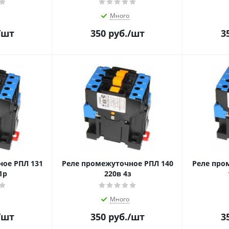
Много
/шт
350
руб.
/шт
3
ное РПЛ 131
Реле промежуточное РПЛ 140
Реле про
1р
220в 4з
Много
/шт
350
руб.
/шт
3