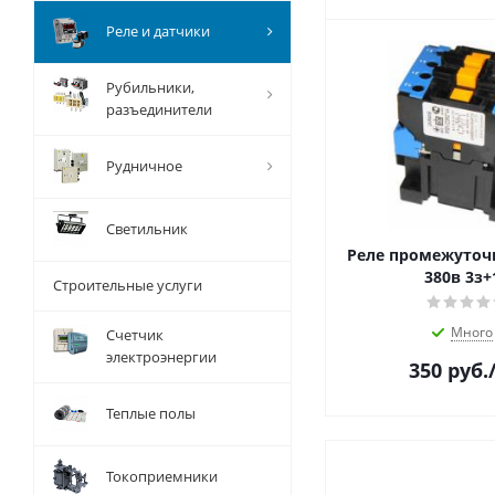
Реле и датчики
Рубильники,
разъединители
Рудничное
Светильник
Реле промежуточ
380в 3з+
Строительные услуги
Много
Счетчик
электроэнергии
350
руб.
Теплые полы
Токоприемники