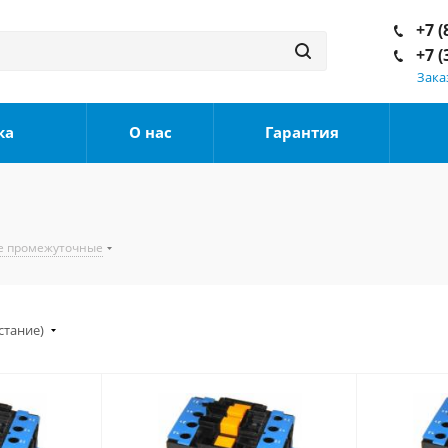
+7 (
+7 (
Зака
ка
О нас
Гарантия
е промежуточные
стание)