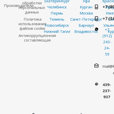
Екатеринбург
Уфа
Красн
обработки
Производители
+7 (8
Челябинск
Курган
Ирку
персональных
данных
Пермь
Москва
Иже
+7 (3
Политика
Тюмень
Санкт-Петербург
Ом
использования
Новосибирск
Барнаул
Ульян
файлов cookie
+7
Нижний Тагил
Владивосток
Кур
Антикоррупционная
(912)
составляющая
243-
24-
59
mail@
439-
237-
937