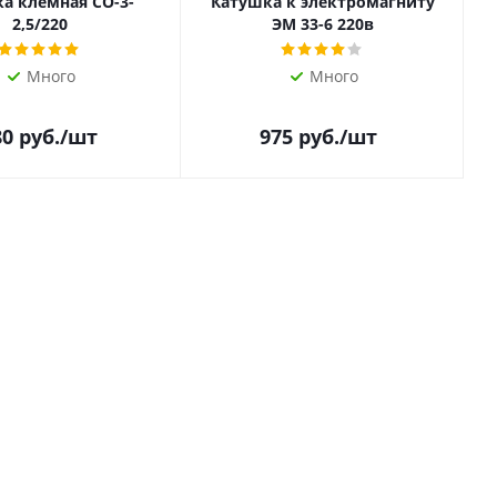
а клемная СО-3-
Катушка к электромагниту
2,5/220
ЭМ 33-6 220в
Много
Много
80
руб.
/шт
975
руб.
/шт