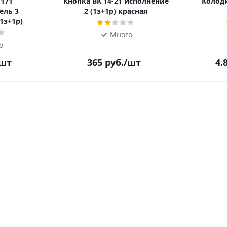
 171
Кнопка ВК 14-21 исполнение
Колодк
ель 3
2 (1з+1р) красная
1з+1р)
Много
о
/шт
365
руб.
/шт
4.