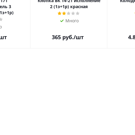
 171
Кнопка ВК 14-21 исполнение
Колодк
ель 3
2 (1з+1р) красная
1з+1р)
Много
о
/шт
365
руб.
/шт
4.