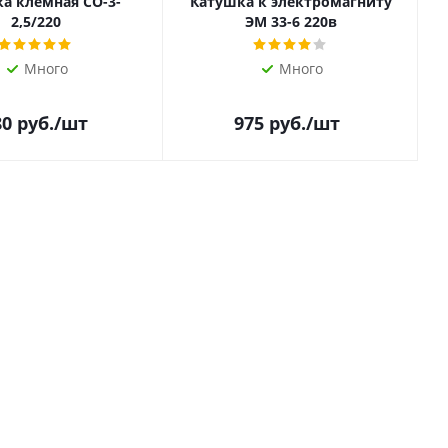
а клемная СО-3-
Катушка к электромагниту
2,5/220
ЭМ 33-6 220в
Много
Много
80
руб.
/шт
975
руб.
/шт