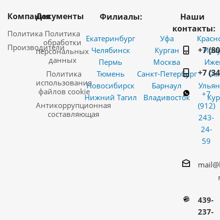
Компания
Документы
Филиалы:
Наши
контакты:
Политика
Политика
Екатеринбург
Уфа
Красн
обработки
Производители
+7 (8
Челябинск
Курган
Ирку
персональных
данных
Пермь
Москва
Иже
+7 (3
Политика
Тюмень
Санкт-Петербург
Ом
использования
Новосибирск
Барнаул
Ульян
файлов cookie
+7
Нижний Тагил
Владивосток
Кур
Антикоррупционная
(912)
составляющая
243-
24-
59
mail@
439-
237-