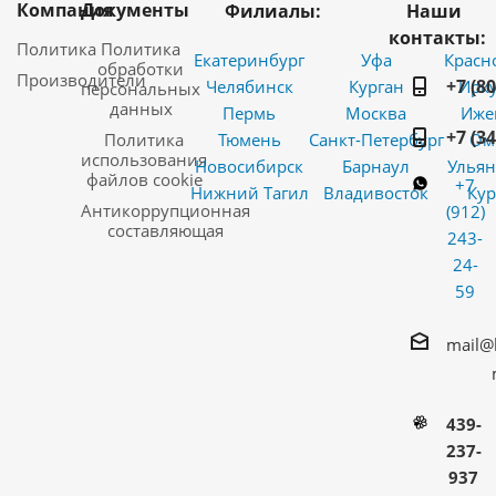
Компания
Документы
Филиалы:
Наши
контакты:
Политика
Политика
Екатеринбург
Уфа
Красн
обработки
Производители
+7 (8
Челябинск
Курган
Ирку
персональных
данных
Пермь
Москва
Иже
+7 (3
Политика
Тюмень
Санкт-Петербург
Ом
использования
Новосибирск
Барнаул
Ульян
файлов cookie
+7
Нижний Тагил
Владивосток
Кур
Антикоррупционная
(912)
составляющая
243-
24-
59
mail@
439-
237-
937