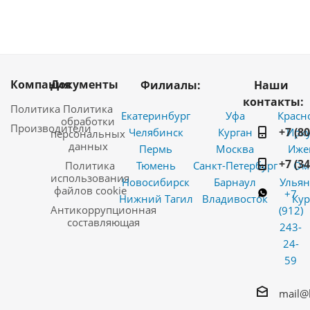
Компания
Документы
Филиалы:
Наши
контакты:
Политика
Политика
Екатеринбург
Уфа
Красн
обработки
Производители
+7 (8
Челябинск
Курган
Ирку
персональных
данных
Пермь
Москва
Иже
+7 (3
Политика
Тюмень
Санкт-Петербург
Ом
использования
Новосибирск
Барнаул
Ульян
файлов cookie
+7
Нижний Тагил
Владивосток
Кур
Антикоррупционная
(912)
составляющая
243-
24-
59
mail@