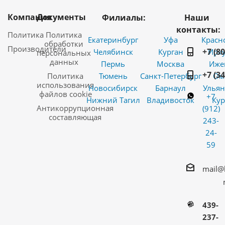
Компания
Документы
Филиалы:
Наши
контакты:
Политика
Политика
Екатеринбург
Уфа
Красн
обработки
Производители
+7 (8
Челябинск
Курган
Ирку
персональных
данных
Пермь
Москва
Иже
+7 (3
Политика
Тюмень
Санкт-Петербург
Ом
использования
Новосибирск
Барнаул
Ульян
файлов cookie
+7
Нижний Тагил
Владивосток
Кур
Антикоррупционная
(912)
составляющая
243-
24-
59
mail@
439-
237-