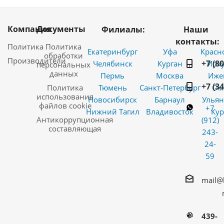
Компания
Документы
Филиалы:
Наши
контакты:
Политика
Политика
Екатеринбург
Уфа
Красн
обработки
Производители
+7 (8
Челябинск
Курган
Ирку
персональных
данных
Пермь
Москва
Иже
+7 (3
Политика
Тюмень
Санкт-Петербург
Ом
использования
Новосибирск
Барнаул
Ульян
файлов cookie
+7
Нижний Тагил
Владивосток
Кур
Антикоррупционная
(912)
составляющая
243-
24-
59
mail@
439-