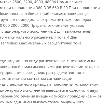
ом токе 2500, 3200, 4000, 48004 Номинальная
ие при напряжении 380 В 35 660 В 20 При напряжении
85 Номинальная рабочая наибольшая отключающая
ия: ручным приводом электромагнитным приводом
0 000 2000 2000 Пределы отклонения уставок
й стационарного исполнения. 2 Для выключателей
о максимального расцепителя тока. 4 Для
 тепловых максимальных расцепителей тока.
диницами: по виду расцепителей: с независимым
лючателей с максимальными расцепителями тока; по
ерирования через дверь распределительного
помогательным контактом сигнализации
го дистанционного привода в положении «отключено».
ционарного исполнения выводятся в одной или двух
перечного сечения внешних гибких проводников — от
орочным единицам выключателей выдвижного