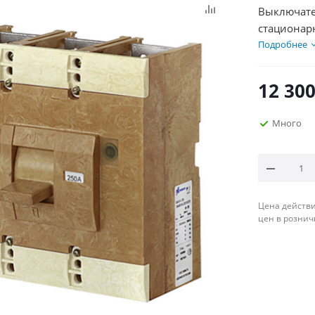
Выключатель 
стационар
Подробнее
12 30
Много
Цена действи
цен в рознич