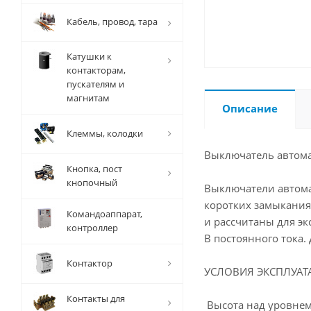
Кабель, провод, тара
Катушки к
контакторам,
пускателям и
магнитам
Описание
Клеммы, колодки
Выключатель автома
Кнопка, пост
кнопочный
Выключатели автома
коротких замыканиях
Командоаппарат,
и рассчитаны для эк
контроллер
В постоянного тока
Контактор
УСЛОВИЯ ЭКСПЛУАТ
Контакты для
Высота над уровнем