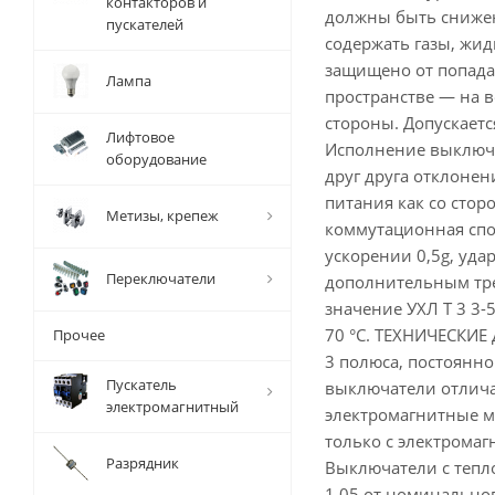
контакторов и
должны быть снижен
пускателей
содержать газы, жи
защищено от попада
Лампа
пространстве — на в
стороны. Допускаетс
Лифтовое
Исполнение выключ
оборудование
друг друга отклонен
питания как со сторо
Метизы, крепеж
коммутационная спо
ускорении 0,5g, уда
Переключатели
дополнительным треб
значение УХЛ Т 3 3-
70 °С. ТЕХНИЧЕСКИЕ 
Прочее
3 полюса, постоянно
Пускатель
выключатели отлича
электромагнитный
электромагнитные м
только с электрома
Разрядник
Выключатели с тепл
1,05 от номинальног