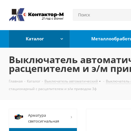
Каталог
Металлообработ
Выключатель автоматиче
расцепителем и э/м пр
Главная
-
Каталог
-
Выключатель автоматический
-
Выключатель 
стационарный с расцепителем и э/м приводом 3ф
Арматура
светосигнальная