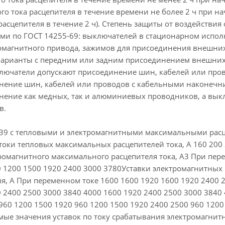
го тока расцепителя в течение времени не более 2 ч при нача
асцепителя в течение 2 ч). Степень защиты от воздействи
ми по ГОСТ 14255-69: выключателей в стационарном испо
омагнитного привода, зажимов для присоединения внешни
арианты с передним или задним присоединением внешних
ючатели допускают присоединение шин, кабелей или про
нение шин, кабелей или проводов с кабельными наконечн
нение как медных, так и алюминиевых проводников, а вык
в.
9 с тепловыми и электромагнитными максимальными расце
ки тепловых максимальных расцепителей тока, А 160 200 2
ромагнитного максимального расцепителя тока, А3 При пер
0 1200 1500 1920 2400 3000 3780Уставки электромагнитных
ля, А При переменном токе 1600 1600 1920 1600 1920 2400 
 2400 2500 3000 3840 4000 1600 1920 2400 2500 3000 3840
960 1200 1500 1920 960 1200 1500 1920 2400 2500 960 1200
мые значения уставок по току срабатывания электромагнит