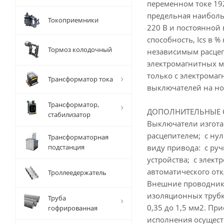
переменном токе 192
предельная наиболь
Токоприемники
220 В и постоянной
способность, Ics в
Тормоз колодочный
независимым расцеп
электромагнитных м
только с электрома
Трансформатор тока
выключателей на но
Трансформатор,
ДОПОЛНИТЕЛЬНЫЕ 
стабилизатор
Выключатели изгот
расцепителем; с ну
Трансформаторная
подстанция
виду привода: с ру
устройства; с элек
автоматического от
Троллеедержатель
Внешние проводники
изоляционных трубк
Труба
0,35 до 1,5 мм2. 
гофрированная
исполнения осущест