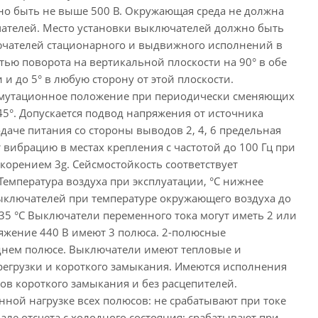
о быть не выше 500 В. Окружающая среда не должна
чателей. Место установки выключателей должно быть
лючателей стационарного и выдвижного исполнений в
тью поворота на вертикальной плоскости на 90° в обе
 и до 5° в любую сторону от этой плоскости.
ммутационное положение при периодически сменяющих
45°. Допускается подвод напряжения от источника
подаче питания со стороны выводов 2, 4, 6 предельная
вибрацию в местах крепления с частотой до 100 Гц при
скорением 3g. Сейсмостойкость соответствует
Температура воздуха при эксплуатации, °С нижнее
 выключателей при температуре окружающего воздуха до
35 °С Выключатели переменного тока могут иметь 2 или
ряжение 440 В имеют 3 полюса. 2-полюсные
еднем полюсе. Выключатели имеют тепловые и
регрузки и короткого замыкания. Имеются исполнения
в короткого замыкания и без расцепителей.
ой нагрузке всех полюсов: не срабатывают при токе
але отсчета с холодного состояния; срабатывают при