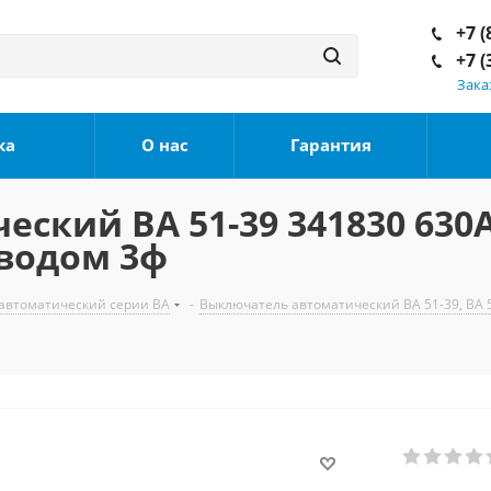
+7 (
+7 (
Зака
ка
О нас
Гарантия
ский ВА 51-39 341830 630
иводом 3ф
автоматический серии ВА
-
Выключатель автоматический ВА 51-39, ВА 