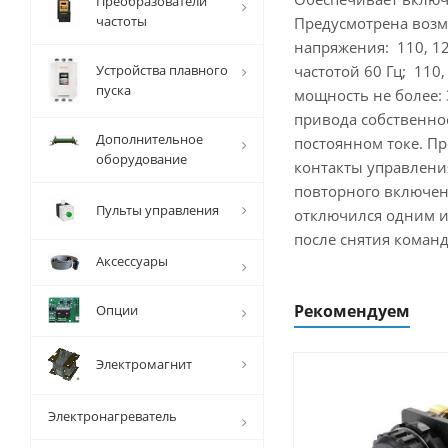
Преобразователи
частоты
Предусмотрена возм
напряжения: 110, 127
Устройства плавного
частотой 60 Гц; 110
пуска
мощность не более:
привода собственно
Дополнительное
постоянном токе. Пр
оборудование
контакты управлени
повторного включен
Пульты управления
отключился одним и
после снятия команд
Аксессуары
Рекомендуем
Опции
Электромагнит
Электронагреватель