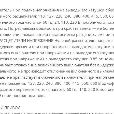
итель При подаче напряжения на выводы его катушки обе
ого расцепителя: 110, 127, 220, 240, 380, 400, 415, 550, 66
еменного тока частотой 60 Гц; 24, 110, 220 В постоянного т
ного. Потребляемая мощность при срабатывании — не более:
 отключения выключателя независимым расцепителем при 
ЦЕПИТЕЛИ НАПРЯЖЕНИЯ Нулевой расцепитель напряжения
держки времени при напряжении на выводах его катушки от
ного выключателя при напряжении на выводах его катушки
еля при напряжении на выводах его катушки 0,85 от ном
чивает отключение включенного выключателя без выдержк
инального; не производит отключение включенного выключа
е; не препятствует включению выключателя при напряжени
апряжения: 127, 220, 240, 380, 400, 415, 550, 660 В однофа
офазного переменного тока частоты 60 Гц; 110, 220 В посто
Вт при постоянном токе.
Й ПРИВОД
ение и отключение выключателя, а также взвод механизма 