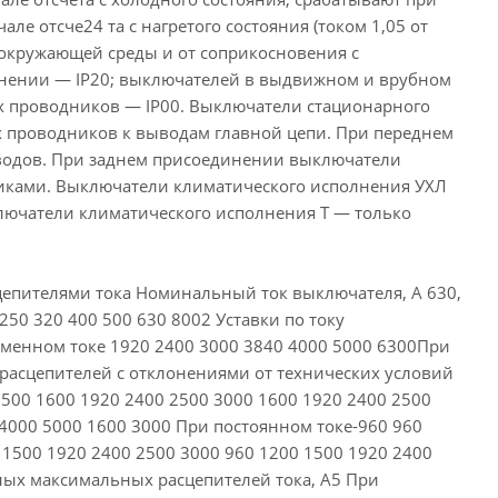
ле отсче24 та с нагретого состояния (током 1,05 от
я окружающей среды и от соприкосновения с
лнении — IР20; выключателей в выдвижном и врубном
х проводников — IР00. Выключатели стационарного
 проводников к выводам главной цепи. При переднем
водов. При заднем присоединении выключатели
иками. Выключатели климатического исполнения УХЛ
лючатели климатического исполнения Т — только
пителями тока Номинальный ток выключателя, А 630,
50 320 400 500 630 8002 Уставки по току
еменном токе 1920 2400 3000 3840 4000 5000 6300При
 расцепителей с отклонениями от технических условий
2500 1600 1920 2400 2500 3000 1600 1920 2400 2500
 4000 5000 1600 3000 При постоянном токе-960 960
 1500 1920 2400 2500 3000 960 1200 1500 1920 2400
ных максимальных расцепителей тока, А5 При