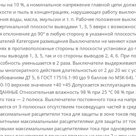
ы на 10 %, а номинальное напряжение главной цепи должн
дкости и пыль в концентрациях, нарушающих работу выклю
ния воды, масла, эмульсии и т. п. Рабочее положение вык
ертикальной плоскости выводами 1, 3, 5 вверх с возможнос
я отклонение до 90° в любую сторону в указанной плоскости
ателей Категория размещения Выключатели не меняют ко
иях в противоположные стороны в плоскости установки до 
ны выводов 1, 3, 5, так и со стороны выводов 2, 4, 6. При 
собность уменьшается в 2 раза. Выключатели выдерживают 
ры многократного действия длительностью от 2 до 20 мс с у
ованиям ДТ 5, 6 ГОСТ 17516.1-90 (до 9 баллов по MSK-64). 
50-10 верхнее значение +40 +45 Допускается эксплуатация
ДАННЫЕ Относительная влажность 98 % при 25 °С 98 % при 
го тока — 2 полюса. Выключатели постоянного тока на нап
ются от 3-полюсных отсутствием токоведущих частей в ср
аксимальные расцепители тока для защиты в зоне токов пе
гнитными максимальными расцепителями для защиты от токо
овыми максимальными расцепителями тока при одновременн
о тока расцепителя в течение времени не менее 2 ч при нач