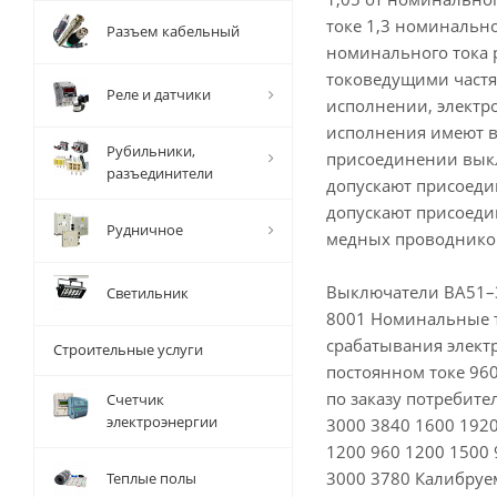
токе 1,3 номинально
Разъем кабельный
номинального тока р
токоведущими частя
Реле и датчики
исполнении, электр
исполнения имеют в
Рубильники,
присоединении выкл
разъединители
допускают присоеди
допускают присоеди
Рудничное
медных проводнико
Выключатели ВА51–3
Светильник
8001 Номинальные то
срабатывания элект
Строительные услуги
постоянном токе 96
по заказу потребите
Счетчик
электроэнергии
3000 3840 1600 1920
1200 960 1200 1500 
3000 3780 Калибруе
Теплые полы