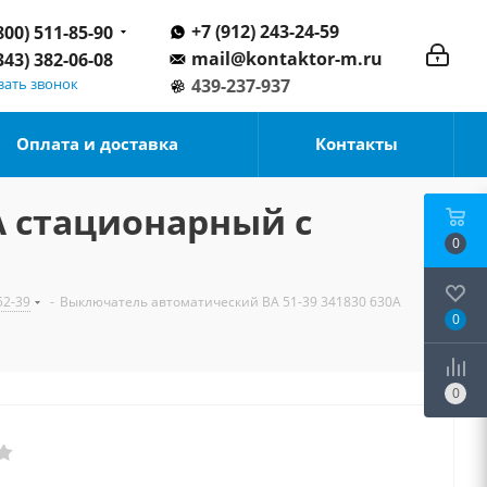
+7 (912) 243-24-59
800) 511-85-90
mail@kontaktor-m.ru
343) 382-06-08
зать звонок
439-237-937
Оплата и доставка
Контакты
А стационарный с
0
52-39
-
Выключатель автоматический ВА 51-39 341830 630А
0
0