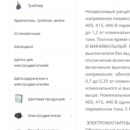
Тумблер
Независимый расцеп
напряжения независим
Удлинитель, тройник, вилка
400, 415, 440 В пер
до 1,2 от номиналь
Установочные
токе. Полное время
И МИНИМАЛЬНЫЙ РАС
Шильдики
выключателя без вы
Щетки для
отключение включен
электродвигателей
включению выключат
напряжения: обеспе
Щеткодержатели к
0,7 до 0,35 от ном
электродвигателям
номинального и выш
выше. Номинальные н
Щитовая продукция
400, 415, 440 В одн
переменном токе, 5 
Электродвигатели
ЭЛЕКТРОМАГНИТНЫ
Обеспечивает включ