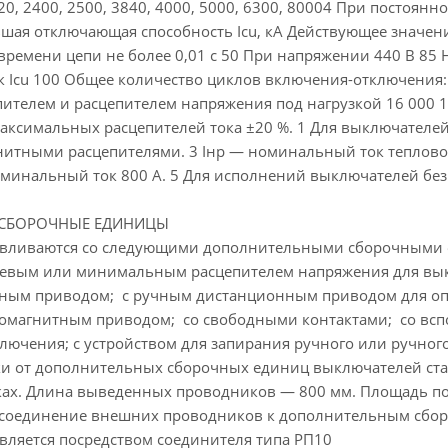
0, 2400, 2500, 3840, 4000, 5000, 6300, 80004 При постоянн
шая отключающая способность Icu, кА Действующее значен
 времени цепи не более 0,01 с 50 При напряжении 440 В 
 % к Icu 100 Общее количество циклов включения-отключен
ителем и расцепителем напряжения под нагрузкой 16 000 1
аксимальных расцепителей тока ±20 %. 1 Для выключателе
гнитными расцепителями. 3 Iнр — номинальный ток тепловог
минальный ток 800 А. 5 Для исполнений выключателей без
СБОРОЧНЫЕ ЕДИНИЦЫ
авливаются со следующими дополнительными сборочными е
левым или минимальным расцепителем напряжения для вык
чным приводом; с ручным дистанционным приводом для оп
тромагнитным приводом; со свободными контактами; со вс
ключения; с устройством для запирания ручного или ручно
 от дополнительных сборочных единиц выключателей ста
ах. Длина выведенных проводников — 800 мм. Площадь по
Присоединение внешних проводников к дополнительным сб
вляется посредством соединителя типа РП10