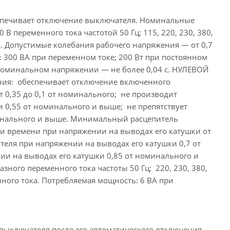
спечивает отключение выключателя. Номинальные
0 В переменного тока частотой 50 Гц; 115, 220, 230, 380,
ока. Допустимые колебания рабочего напряжения — от 0,7
 300 ВА при переменном токе; 200 Вт при постоянном
номинальном напряжении — не более 0,04 с. НУЛЕВОЙ
: обеспечивает отключение включенного
 0,35 до 0,1 от номинального; не производит
 0,55 от номинального и выше; не препятствует
инального и выше. Минимальный расцепитель
и времени при напряжении на выводах его катушки от
теля при напряжении на выводах его катушки 0,7 от
и на выводах его катушки 0,85 от номинального и
зного переменного тока частоты 50 Гц; 220, 230, 380,
янного тока. Потребляемая мощность: 6 ВА при
выключателя после его автоматического отключения.