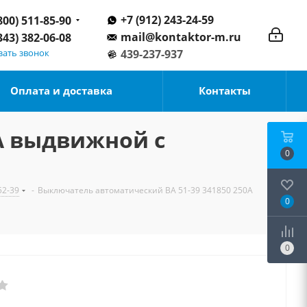
+7 (912) 243-24-59
800) 511-85-90
mail@kontaktor-m.ru
343) 382-06-08
зать звонок
439-237-937
Оплата и доставка
Контакты
А выдвижной с
0
52-39
-
Выключатель автоматический ВА 51-39 341850 250А
0
0