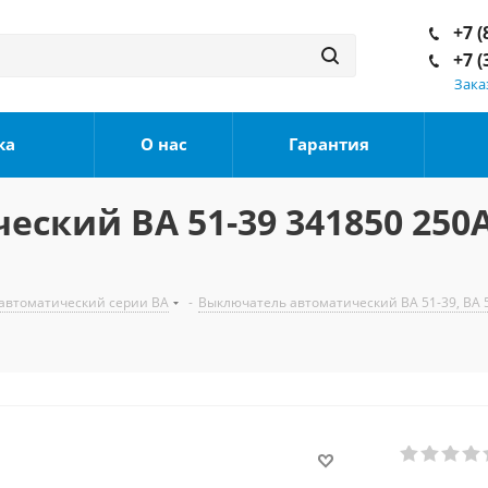
+7 (
+7 (
Зака
ка
О нас
Гарантия
ский ВА 51-39 341850 250
автоматический серии ВА
-
Выключатель автоматический ВА 51-39, ВА 