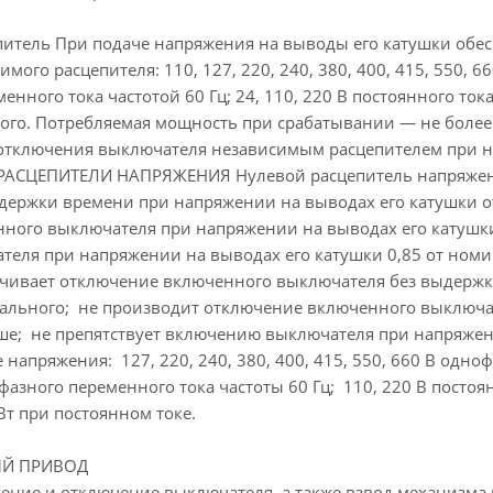
итель При подаче напряжения на выводы его катушки обе
ого расцепителя: 110, 127, 220, 240, 380, 400, 415, 550, 66
еменного тока частотой 60 Гц; 24, 110, 220 В постоянного т
ного. Потребляемая мощность при срабатывании — не более:
 отключения выключателя независимым расцепителем при 
ЦЕПИТЕЛИ НАПРЯЖЕНИЯ Нулевой расцепитель напряжения
держки времени при напряжении на выводах его катушки от
ного выключателя при напряжении на выводах его катушки
еля при напряжении на выводах его катушки 0,85 от ном
чивает отключение включенного выключателя без выдержк
инального; не производит отключение включенного выключа
е; не препятствует включению выключателя при напряжени
апряжения: 127, 220, 240, 380, 400, 415, 550, 660 В однофа
офазного переменного тока частоты 60 Гц; 110, 220 В посто
Вт при постоянном токе.
Й ПРИВОД
ение и отключение выключателя, а также взвод механизма 