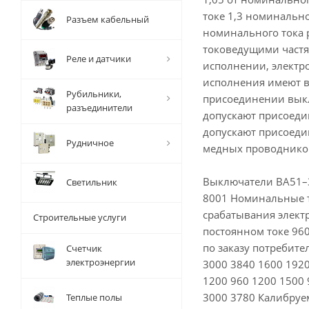
токе 1,3 номинально
Разъем кабельный
номинального тока р
токоведущими частя
Реле и датчики
исполнении, электр
исполнения имеют в
Рубильники,
присоединении выкл
разъединители
допускают присоеди
допускают присоеди
Рудничное
медных проводнико
Выключатели ВА51–3
Светильник
8001 Номинальные то
срабатывания элект
Строительные услуги
постоянном токе 96
по заказу потребите
Счетчик
электроэнергии
3000 3840 1600 1920
1200 960 1200 1500 
3000 3780 Калибруе
Теплые полы