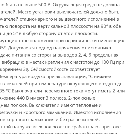
о быть не выше 500 В. Окружающая среда не должна
чателей. Место установки выключателей должно быть
лючателей стационарного и выдвижного исполнений в
тью поворота на вертикальной плоскости на 90° в обе
 и до 5° в любую сторону от этой плоскости.
ммутационное положение при периодически сменяющих
45°. Допускается подвод напряжения от источника
подаче питания со стороны выводов 2, 4, 6 предельная
вибрацию в местах крепления с частотой до 100 Гц при
скорением 3g. Сейсмостойкость соответствует
Температура воздуха при эксплуатации, °С нижнее
 выключателей при температуре окружающего воздуха до
35 °С Выключатели переменного тока могут иметь 2 или
ряжение 440 В имеют 3 полюса. 2-полюсные
еднем полюсе. Выключатели имеют тепловые и
регрузки и короткого замыкания. Имеются исполнения
в короткого замыкания и без расцепителей.
ой нагрузке всех полюсов: не срабатывают при токе
але отсчета с холодного состояния; срабатывают при