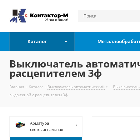
Каталог
Металлообработ
Выключатель автоматиче
расцепителем 3ф
Главная
-
Каталог
-
Выключатель автоматический
-
Выключатель 
выдвижной с расцепителем 3ф
Арматура
светосигнальная