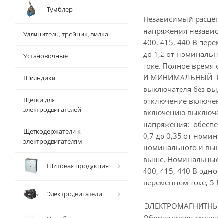
Тумблер
Независимый расцеп
напряжения независим
Удлинитель, тройник, вилка
400, 415, 440 В пер
до 1,2 от номиналь
Установочные
токе. Полное время
И МИНИМАЛЬНЫЙ РАС
Шильдики
выключателя без вы
Щетки для
отключение включен
электродвигателей
включению выключат
напряжения: обеспе
Щеткодержатели к
0,7 до 0,35 от ном
электродвигателям
номинального и выш
выше. Номинальные н
Щитовая продукция
400, 415, 440 В одн
переменном токе, 5 
Электродвигатели
ЭЛЕКТРОМАГНИТНЫ
Обеспечивает включ