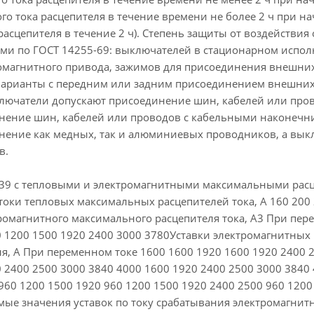
го тока расцепителя в течение времени не более 2 ч при нача
асцепителя в течение 2 ч). Степень защиты от воздействи
ми по ГОСТ 14255-69: выключателей в стационарном испо
омагнитного привода, зажимов для присоединения внешни
арианты с передним или задним присоединением внешних
ючатели допускают присоединение шин, кабелей или про
нение шин, кабелей или проводов с кабельными наконечн
нение как медных, так и алюминиевых проводников, а вык
в.
9 с тепловыми и электромагнитными максимальными расце
ки тепловых максимальных расцепителей тока, А 160 200 2
ромагнитного максимального расцепителя тока, А3 При пер
0 1200 1500 1920 2400 3000 3780Уставки электромагнитных
ля, А При переменном токе 1600 1600 1920 1600 1920 2400 
 2400 2500 3000 3840 4000 1600 1920 2400 2500 3000 3840
960 1200 1500 1920 960 1200 1500 1920 2400 2500 960 1200
мые значения уставок по току срабатывания электромагнит