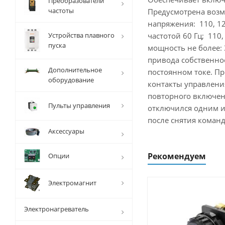
Преобразователи
частоты
Предусмотрена возм
напряжения: 110, 127
Устройства плавного
частотой 60 Гц; 110
пуска
мощность не более:
привода собственно
Дополнительное
постоянном токе. Пр
оборудование
контакты управлени
повторного включен
Пульты управления
отключился одним и
после снятия команд
Аксессуары
Рекомендуем
Опции
Электромагнит
Электронагреватель