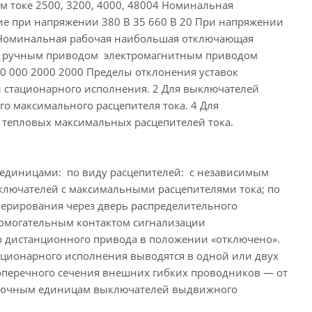
ом токе 2500, 3200, 4000, 48004 Номинальная
ие при напряжении 380 В 35 660 В 20 При напряжении
85 Номинальная рабочая наибольшая отключающая
ия: ручным приводом электромагнитным приводом
0 000 2000 2000 Пределы отклонения уставок
й стационарного исполнения. 2 Для выключателей
о максимального расцепителя тока. 4 Для
 тепловых максимальных расцепителей тока.
диницами: по виду расцепителей: с независимым
лючателей с максимальными расцепителями тока; по
ерирования через дверь распределительного
помогательным контактом сигнализации
го дистанционного привода в положении «отключено».
ционарного исполнения выводятся в одной или двух
перечного сечения внешних гибких проводников — от
орочным единицам выключателей выдвижного