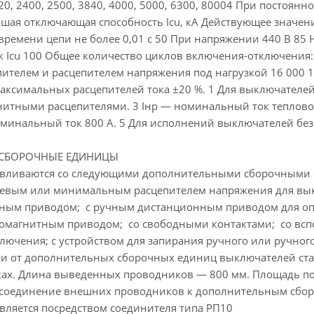
0, 2400, 2500, 3840, 4000, 5000, 6300, 80004 При постоянн
шая отключающая способность Icu, кА Действующее значен
 времени цепи не более 0,01 с 50 При напряжении 440 В 
 % к Icu 100 Общее количество циклов включения-отключен
ителем и расцепителем напряжения под нагрузкой 16 000 1
аксимальных расцепителей тока ±20 %. 1 Для выключателе
гнитными расцепителями. 3 Iнр — номинальный ток тепловог
минальный ток 800 А. 5 Для исполнений выключателей без
СБОРОЧНЫЕ ЕДИНИЦЫ
авливаются со следующими дополнительными сборочными е
левым или минимальным расцепителем напряжения для вык
чным приводом; с ручным дистанционным приводом для оп
тромагнитным приводом; со свободными контактами; со вс
ключения; с устройством для запирания ручного или ручно
 от дополнительных сборочных единиц выключателей ста
ах. Длина выведенных проводников — 800 мм. Площадь по
Присоединение внешних проводников к дополнительным сб
вляется посредством соединителя типа РП10