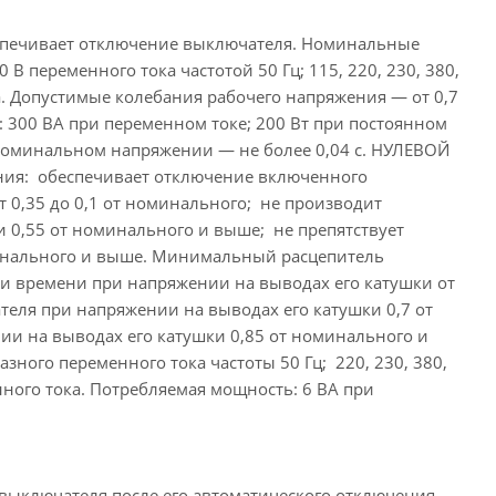
спечивает отключение выключателя. Номинальные
0 В переменного тока частотой 50 Гц; 115, 220, 230, 380,
ока. Допустимые колебания рабочего напряжения — от 0,7
 300 ВА при переменном токе; 200 Вт при постоянном
номинальном напряжении — не более 0,04 с. НУЛЕВОЙ
: обеспечивает отключение включенного
 0,35 до 0,1 от номинального; не производит
 0,55 от номинального и выше; не препятствует
инального и выше. Минимальный расцепитель
и времени при напряжении на выводах его катушки от
теля при напряжении на выводах его катушки 0,7 от
и на выводах его катушки 0,85 от номинального и
зного переменного тока частоты 50 Гц; 220, 230, 380,
янного тока. Потребляемая мощность: 6 ВА при
выключателя после его автоматического отключения.