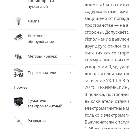
контакторов и
должны быть снижен
пускателей
содержать газы, жи
защищено от попада
Лампа
пространстве — на в
стороны. Допускаетс
Лифтовое
Исполнение выключ
оборудование
друг друга отклонен
питания как со сторо
Метизы, крепеж
коммутационная спо
ускорении 0,5g, уда
Переключатели
дополнительным треб
значение УХЛ Т 3 3-
70 °С. ТЕХНИЧЕСКИЕ 
Прочее
3 полюса, постоянно
Пускатель
выключатели отлича
электромагнитный
электромагнитные м
только с электрома
Разрядник
Выключатели с тепл
1,05 от номинальног