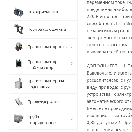
переменном токе 192
предельная наиболь
Токоприемники
220 В и постоянной
способность, Ics в
Тормоз колодочный
независимым расцеп
электромагнитных м
только с электрома
Трансформатор тока
выключателей на но
Трансформатор,
ДОПОЛНИТЕЛЬНЫЕ 
стабилизатор
Выключатели изгот
расцепителем; с ну
Трансформаторная
подстанция
виду привода: с ру
устройства; с элек
автоматического от
Троллеедержатель
Внешние проводники
изоляционных трубк
Труба
0,35 до 1,5 мм2. 
гофрированная
исполнения осущест