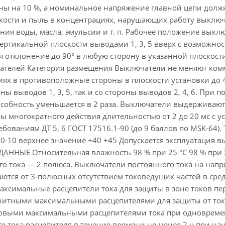
ы на 10 %, а номинальное напряжение главной цепи должн
дкости и пыль в концентрациях, нарушающих работу выклю
ния воды, масла, эмульсии и т. п. Рабочее положение вык
ертикальной плоскости выводами 1, 3, 5 вверх с возможнос
я отклонение до 90° в любую сторону в указанной плоскости
ателей Категория размещения Выключатели не меняют ко
иях в противоположные стороны в плоскости установки до 
ны выводов 1, 3, 5, так и со стороны выводов 2, 4, 6. При 
собность уменьшается в 2 раза. Выключатели выдерживают 
ры многократного действия длительностью от 2 до 20 мс с у
ованиям ДТ 5, 6 ГОСТ 17516.1-90 (до 9 баллов по MSK-64). 
50-10 верхнее значение +40 +45 Допускается эксплуатация
ДАННЫЕ Относительная влажность 98 % при 25 °С 98 % при 
го тока — 2 полюса. Выключатели постоянного тока на нап
ются от 3-полюсных отсутствием токоведущих частей в ср
аксимальные расцепители тока для защиты в зоне токов пе
гнитными максимальными расцепителями для защиты от токо
овыми максимальными расцепителями тока при одновременн
о тока расцепителя в течение времени не менее 2 ч при нач