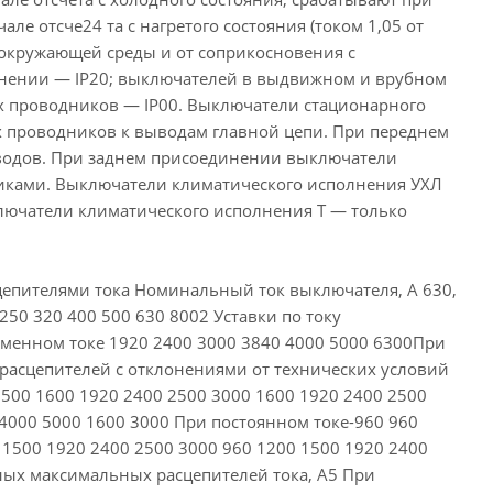
ле отсче24 та с нагретого состояния (током 1,05 от
я окружающей среды и от соприкосновения с
лнении — IР20; выключателей в выдвижном и врубном
х проводников — IР00. Выключатели стационарного
 проводников к выводам главной цепи. При переднем
водов. При заднем присоединении выключатели
иками. Выключатели климатического исполнения УХЛ
лючатели климатического исполнения Т — только
пителями тока Номинальный ток выключателя, А 630,
50 320 400 500 630 8002 Уставки по току
еменном токе 1920 2400 3000 3840 4000 5000 6300При
 расцепителей с отклонениями от технических условий
2500 1600 1920 2400 2500 3000 1600 1920 2400 2500
 4000 5000 1600 3000 При постоянном токе-960 960
 1500 1920 2400 2500 3000 960 1200 1500 1920 2400
ных максимальных расцепителей тока, А5 При