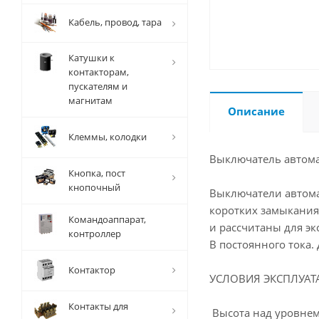
Кабель, провод, тара
Катушки к
контакторам,
пускателям и
магнитам
Описание
Клеммы, колодки
Выключатель автома
Кнопка, пост
кнопочный
Выключатели автома
коротких замыканиях
Командоаппарат,
и рассчитаны для эк
контроллер
В постоянного тока
Контактор
УСЛОВИЯ ЭКСПЛУАТ
Контакты для
Высота над уровнем