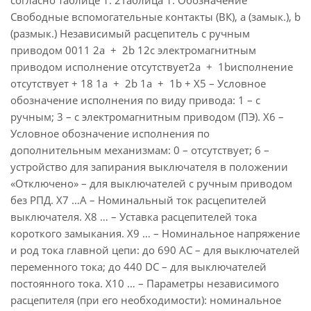
согласно таблице 1. 2Таблица 1. Обозначение
Свободные вспомогательные контакты (ВК), а (замык.), b
(размык.) Независимый расцепитель с ручным
приводом 0011 2a + 2b 12с электромагнитным
приводом исполнение отсутствует2a + 1bисполнение
отсутствует + 18 1a + 2b 1a + 1b + Х5 – Условное
обозначение исполнения по виду привода: 1 – с
ручным; 3 – с электромагнитным приводом (ПЭ). Х6 –
Условное обозначение исполнения по
дополнительным механизмам: 0 – отсутствует; 6 –
устройство для запирания выключателя в положении
«Отключено» – для выключателей с ручным приводом
без РПД. Х7 …А – Номинальный ток расцепителей
выключателя. Х8 … – Уставка расцепителей тока
короткого замыкания. Х9 … – Номинальное напряжение
и род тока главной цепи: до 690 АС – для выключателей
переменного тока; до 440 DС – для выключателей
постоянного тока. Х10 … – Параметры независимого
расцепителя (при его необходимости): номинальное