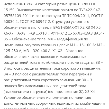
исполнения УХЛ и категории размещения 3 по ГОСТ
15150. Выключатели изготавливаются по ТУ3422-047-
05758109-2011 и соответствуют ТР ТС 004/2011, ГОСТ Р
50030.2, ГОСТ IEC 60947-2. Структура условного
обозначения выключателя ВА51-35МХ-Х1 Х2 Х3 Х4 Х5
Х6-Х7 …А-Х8 …-Х9 …-Х10 …-Х11- Х12 …- УХЛ3-КЭАЗ ВА51-
35 – Обозначение типа. МХ – Модификация по
номинальному току главных цепей: М1 – 16-100 А; М2 –
125-250 А; М3 – 320-400 А; Х1 Х2 – Условное
обозначение числа полюсов и максимальных
расцепителей тока в комбинации по зоне защиты: 33 –
3 полюса с расцепителями тока короткого замыкания;
34 – 3 полюса с расцепителями тока перегрузки и
расцепителями тока короткого замыкания; 30 – 3
полюса без максимальных расцепителей тока
(выключатели нагрузки) (см. приложение Ж). Х3 Х4 –
Условное обозначение исполнения по наличию
дополнительных сборочных единиц и их комбинациям