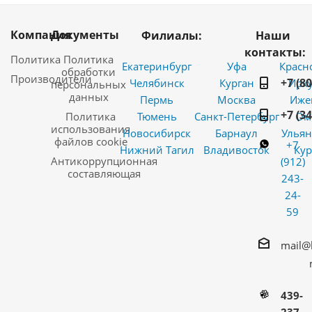
Компания
Документы
Филиалы:
Наши
контакты:
Политика
Политика
Екатеринбург
Уфа
Красн
обработки
Производители
+7 (8
Челябинск
Курган
Ирку
персональных
данных
Пермь
Москва
Иже
+7 (3
Политика
Тюмень
Санкт-Петербург
Ом
использования
Новосибирск
Барнаул
Ульян
файлов cookie
+7
Нижний Тагил
Владивосток
Кур
Антикоррупционная
(912)
составляющая
243-
24-
59
mail@
439-
237-