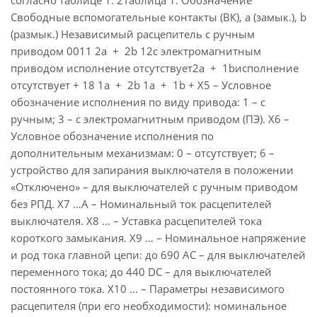
согласно таблице 1. 2Таблица 1. Обозначение
Свободные вспомогательные контакты (ВК), а (замык.), b
(размык.) Независимый расцепитель с ручным
приводом 0011 2a + 2b 12с электромагнитным
приводом исполнение отсутствует2a + 1bисполнение
отсутствует + 18 1a + 2b 1a + 1b + Х5 – Условное
обозначение исполнения по виду привода: 1 – с
ручным; 3 – с электромагнитным приводом (ПЭ). Х6 –
Условное обозначение исполнения по
дополнительным механизмам: 0 – отсутствует; 6 –
устройство для запирания выключателя в положении
«Отключено» – для выключателей с ручным приводом
без РПД. Х7 …А – Номинальный ток расцепителей
выключателя. Х8 … – Уставка расцепителей тока
короткого замыкания. Х9 … – Номинальное напряжение
и род тока главной цепи: до 690 АС – для выключателей
переменного тока; до 440 DС – для выключателей
постоянного тока. Х10 … – Параметры независимого
расцепителя (при его необходимости): номинальное