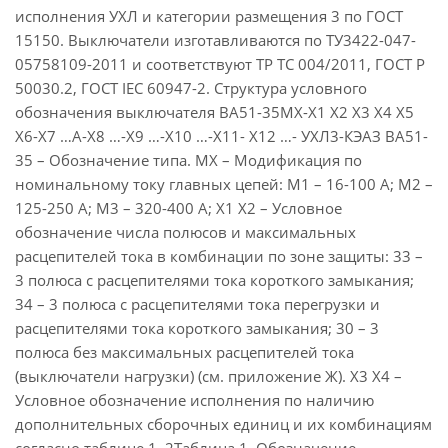
исполнения УХЛ и категории размещения 3 по ГОСТ
15150. Выключатели изготавливаются по ТУ3422-047-
05758109-2011 и соответствуют ТР ТС 004/2011, ГОСТ Р
50030.2, ГОСТ IEC 60947-2. Структура условного
обозначения выключателя ВА51-35МХ-Х1 Х2 Х3 Х4 Х5
Х6-Х7 …А-Х8 …-Х9 …-Х10 …-Х11- Х12 …- УХЛ3-КЭАЗ ВА51-
35 – Обозначение типа. МХ – Модификация по
номинальному току главных цепей: М1 – 16-100 А; М2 –
125-250 А; М3 – 320-400 А; Х1 Х2 – Условное
обозначение числа полюсов и максимальных
расцепителей тока в комбинации по зоне защиты: 33 –
3 полюса с расцепителями тока короткого замыкания;
34 – 3 полюса с расцепителями тока перегрузки и
расцепителями тока короткого замыкания; 30 – 3
полюса без максимальных расцепителей тока
(выключатели нагрузки) (см. приложение Ж). Х3 Х4 –
Условное обозначение исполнения по наличию
дополнительных сборочных единиц и их комбинациям