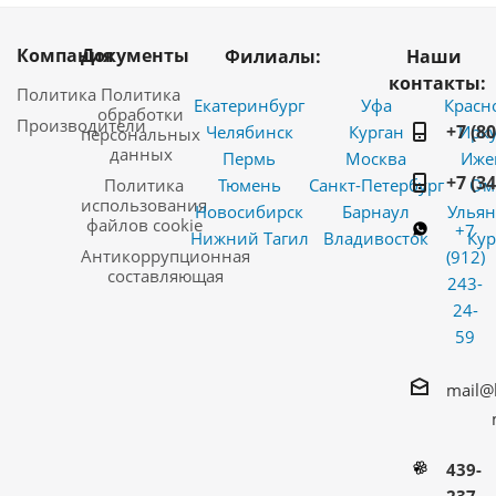
Компания
Документы
Филиалы:
Наши
контакты:
Политика
Политика
Екатеринбург
Уфа
Красн
обработки
Производители
+7 (8
Челябинск
Курган
Ирку
персональных
данных
Пермь
Москва
Иже
+7 (3
Политика
Тюмень
Санкт-Петербург
Ом
использования
Новосибирск
Барнаул
Ульян
файлов cookie
+7
Нижний Тагил
Владивосток
Кур
Антикоррупционная
(912)
составляющая
243-
24-
59
mail@
439-
237-