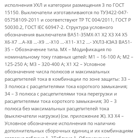
исполнения УХЛ и категории размещения 3 по ГОСТ
15150. Выключатели изготавливаются по ТУ3422-047-
05758109-2011 и соответствуют ТР ТС 004/2011, ГОСТ Р
50030.2, ГОСТ IEC 60947-2. Структура условного
обозначения выключателя ВА51-35МХ-Х1 Х2 Х3 Х4 Х5
Х6-Х7 …А-Х8 …-Х9 …-Х10 …-Х11- Х12 …- УХЛ3-КЭАЗ ВА51-
35 – Обозначение типа. МХ – Модификация по
номинальному току главных цепей: М1 – 16-100 А; М2 –
125-250 А; М3 – 320-400 А; Х1 Х2 – Условное
обозначение числа полюсов и максимальных
расцепителей тока в комбинации по зоне защиты: 33 –
3 полюса с расцепителями тока короткого замыкания;
34 – 3 полюса с расцепителями тока перегрузки и
расцепителями тока короткого замыкания; 30 – 3
полюса без максимальных расцепителей тока
(выключатели нагрузки) (см. приложение Ж). Х3 Х4 –
Условное обозначение исполнения по наличию
дополнительных сборочных единиц и их комбинациям