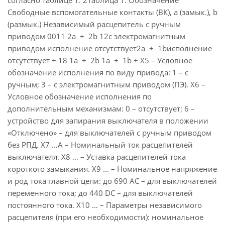
согласно таблице 1. 2Таблица 1. Обозначение
Свободные вспомогательные контакты (ВК), а (замык.), b
(размык.) Независимый расцепитель с ручным
приводом 0011 2a + 2b 12с электромагнитным
приводом исполнение отсутствует2a + 1bисполнение
отсутствует + 18 1a + 2b 1a + 1b + Х5 – Условное
обозначение исполнения по виду привода: 1 – с
ручным; 3 – с электромагнитным приводом (ПЭ). Х6 –
Условное обозначение исполнения по
дополнительным механизмам: 0 – отсутствует; 6 –
устройство для запирания выключателя в положении
«Отключено» – для выключателей с ручным приводом
без РПД. Х7 …А – Номинальный ток расцепителей
выключателя. Х8 … – Уставка расцепителей тока
короткого замыкания. Х9 … – Номинальное напряжение
и род тока главной цепи: до 690 АС – для выключателей
переменного тока; до 440 DС – для выключателей
постоянного тока. Х10 … – Параметры независимого
расцепителя (при его необходимости): номинальное