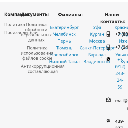
Компания
Документы
Филиалы:
Наши
контакты:
Политика
Политика
Екатеринбург
Уфа
Красн
обработки
Производители
+7 (8
Челябинск
Курган
Ирку
персональных
данных
Пермь
Москва
Иже
+7 (3
Политика
Тюмень
Санкт-Петербург
Ом
использования
Новосибирск
Барнаул
Ульян
файлов cookie
+7
Нижний Тагил
Владивосток
Кур
Антикоррупционная
(912)
составляющая
243-
24-
59
mail@
439-
237-