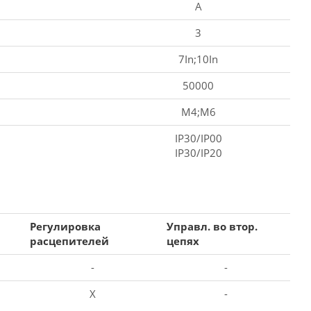
A
3
7In;10In
50000
M4;M6
IP30/IP00
IP30/IP20
Регулировка
Управл. во втор.
расцепителей
цепях
-
-
X
-