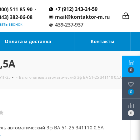
+7 (912) 243-24-59
800) 511-85-90
mail@kontaktor-m.ru
343) 382-06-08
зать звонок
439-237-937
Оплата и доставка
Контакты
,5А
0
51Г-25
-
Выключатель автоматический 3ф ВА 51-25 341110 0,5А
0
0
Выключатель автоматический 3ф ВА 51-25 341110 0,5А