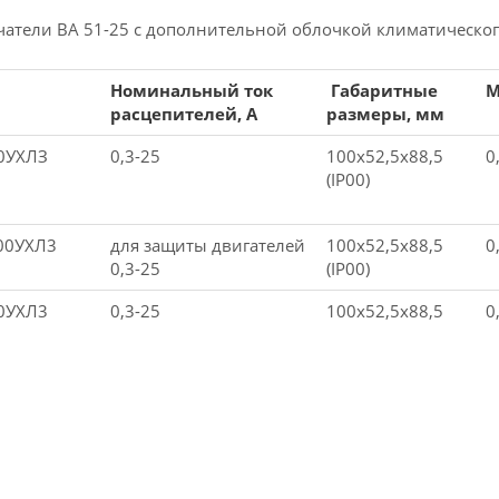
атели ВА 51-25 с дополнительной облочкой климатического
Номинальный ток
Габаритные
М
расцепителей, A
размеры, мм
00УХЛЗ
0,3-25
100х52,5х88,5
0
(IP00)
00УХЛ3
для защиты двигателей
100х52,5х88,5
0
0,3-25
(IP00)
00УХЛ3
0,3-25
100х52,5х88,5
0