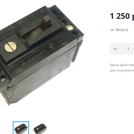
1 250
Много
Цена действи
цен в рознич