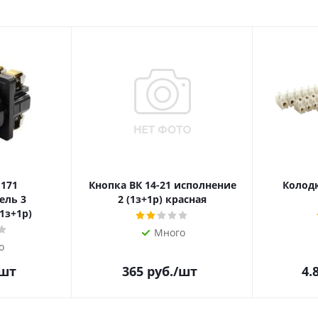
 171
Кнопка ВК 14-21 исполнение
Колодк
ель 3
2 (1з+1р) красная
1з+1р)
Много
о
/шт
365
руб.
/шт
4.