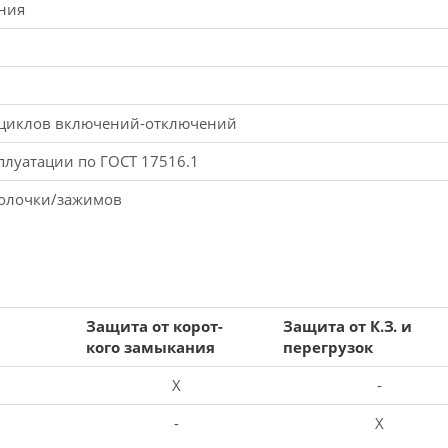
ния
 циклов включений-отключений
плуатации по ГОСТ 17516.1
болочки/зажимов
Защита от корот-
Защита от К.З. и
кого замыкания
перегрузок
X
-
-
X