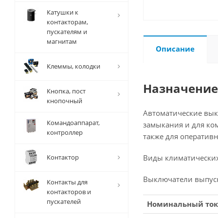
Катушки к
контакторам,
пускателям и
магнитам
Описание
Клеммы, колодки
Назначение
Кнопка, пост
кнопочный
Автоматические выкл
Командоаппарат,
замыкания и для ко
контроллер
также для оператив
Контактор
Виды климатических
Выключатели выпуска
Контакты для
контакторов и
пускателей
Номинальный ток