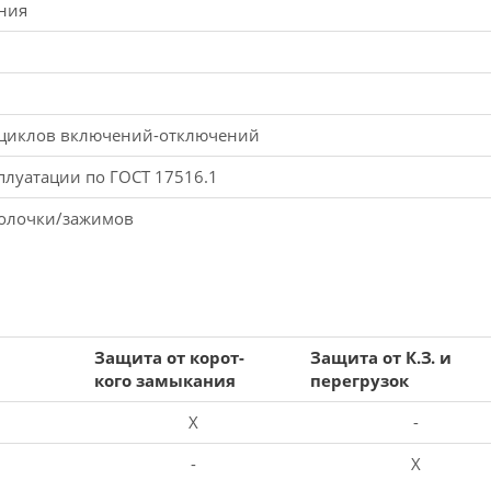
ния
 циклов включений-отключений
плуатации по ГОСТ 17516.1
болочки/зажимов
Защита от корот-
Защита от К.З. и
кого замыкания
перегрузок
X
-
-
X