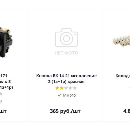
 171
Кнопка ВК 14-21 исполнение
Колодк
ель 3
2 (1з+1р) красная
1з+1р)
Много
о
/шт
365
руб.
/шт
4.