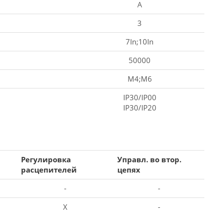
A
3
7In;10In
50000
M4;M6
IP30/IP00
IP30/IP20
Регулировка
Управл. во втор.
расцепителей
цепях
-
-
X
-