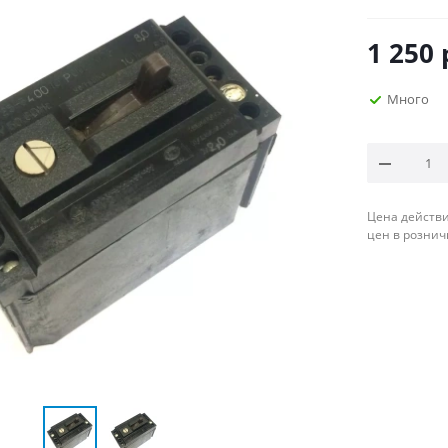
1 250
Много
Цена действи
цен в рознич