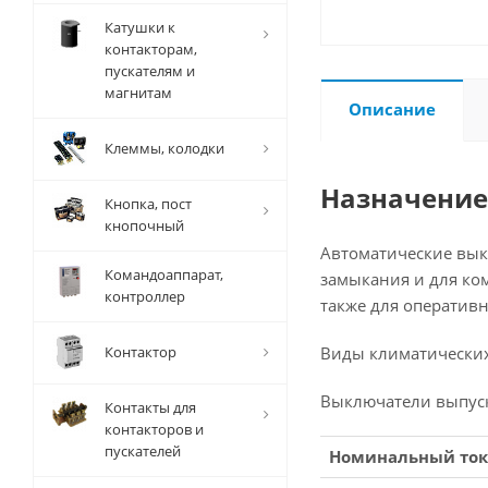
Катушки к
контакторам,
пускателям и
магнитам
Описание
Клеммы, колодки
Назначение
Кнопка, пост
кнопочный
Автоматические выкл
Командоаппарат,
замыкания и для ко
контроллер
также для оператив
Контактор
Виды климатических
Выключатели выпуска
Контакты для
контакторов и
пускателей
Номинальный ток