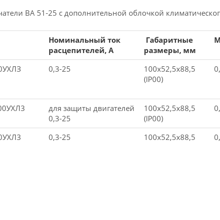
атели ВА 51-25 с дополнительной облочкой климатического
Номинальный ток
Габаритные
М
расцепителей, A
размеры, мм
00УХЛЗ
0,3-25
100х52,5х88,5
0
(IP00)
00УХЛ3
для защиты двигателей
100х52,5х88,5
0
0,3-25
(IP00)
00УХЛ3
0,3-25
100х52,5х88,5
0