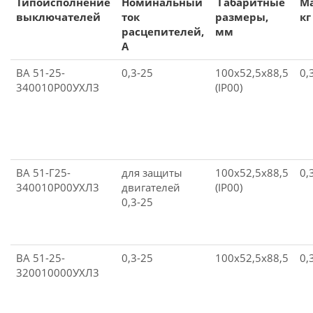
Типоисполнение
Номинальный
Габаритные
Ма
выключателей
ток
размеры,
к
расцепителей,
мм
A
ВА 51-25-
0,3-25
100х52,5х88,5
0,
340010Р00УХЛЗ
(IP00)
ВА 51-Г25-
для защиты
100х52,5х88,5
0,
340010P00УХЛ3
двигателей
(IP00)
0,3-25
ВА 51-25-
0,3-25
100х52,5х88,5
0,
320010000УХЛ3