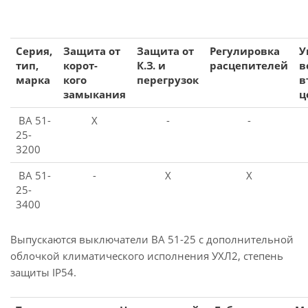
Серия,
Защита от
Защита от
Регулировка
У
тип,
корот-
К.З. и
расцепителей
в
марка
кого
перегрузок
в
замыкания
ц
ВА 51-
X
-
-
25-
3200
ВА 51-
-
X
X
25-
3400
Выпускаются выключатели ВА 51-25 с дополнительной
облочкой климатического исполнения УХЛ2, степень
защиты IP54.