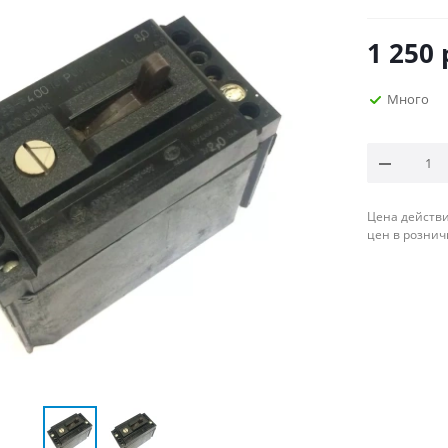
1 250
Много
Цена действи
цен в рознич