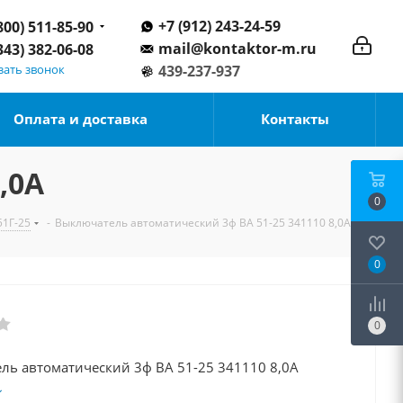
+7 (912) 243-24-59
800) 511-85-90
mail@kontaktor-m.ru
343) 382-06-08
зать звонок
439-237-937
Оплата и доставка
Контакты
,0А
0
51Г-25
-
Выключатель автоматический 3ф ВА 51-25 341110 8,0А
0
0
Выключатель автоматический 3ф ВА 51-25 341110 8,0А