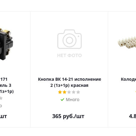
 171
Кнопка ВК 14-21 исполнение
Колодк
ель 3
2 (1з+1р) красная
1з+1р)
Много
о
/шт
365
руб.
/шт
4.