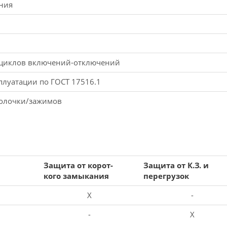
ния
 циклов включений-отключений
плуатации по ГОСТ 17516.1
болочки/зажимов
Защита от корот-
Защита от К.З. и
кого замыкания
перегрузок
X
-
-
X