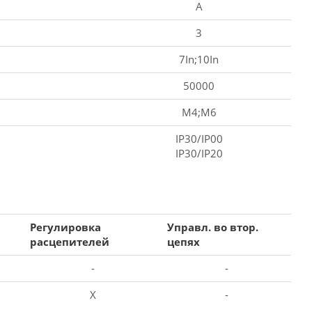
A
3
7In;10In
50000
M4;M6
IP30/IP00
IP30/IP20
Регулировка
Управл. во втор.
расцепителей
цепях
-
-
X
-