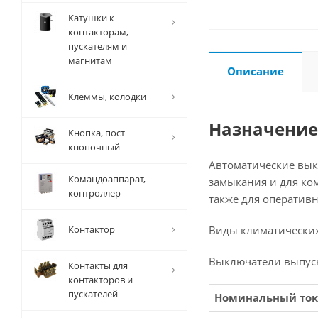
Катушки к
контакторам,
пускателям и
магнитам
Описание
Клеммы, колодки
Назначение
Кнопка, пост
кнопочный
Автоматические выкл
Командоаппарат,
замыкания и для ко
контроллер
также для оператив
Контактор
Виды климатических
Выключатели выпуска
Контакты для
контакторов и
пускателей
Номинальный ток