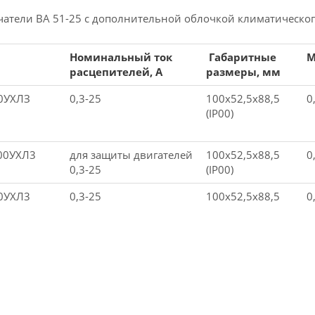
атели ВА 51-25 с дополнительной облочкой климатического
Номинальный ток
Габаритные
М
расцепителей, A
размеры, мм
00УХЛЗ
0,3-25
100х52,5х88,5
0
(IP00)
00УХЛ3
для защиты двигателей
100х52,5х88,5
0
0,3-25
(IP00)
00УХЛ3
0,3-25
100х52,5х88,5
0