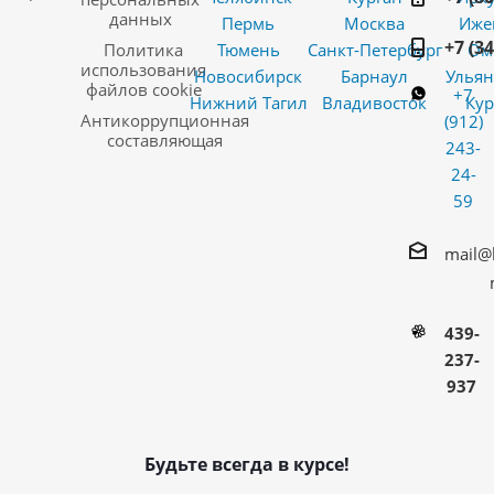
данных
Пермь
Москва
Иже
+7 (3
Политика
Тюмень
Санкт-Петербург
Ом
использования
Новосибирск
Барнаул
Ульян
файлов cookie
+7
Нижний Тагил
Владивосток
Кур
Антикоррупционная
(912)
составляющая
243-
24-
59
mail@
439-
237-
937
Будьте всегда в курсе!