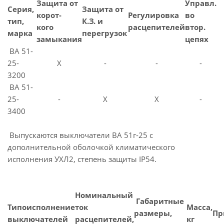
Защита от
Управл.
Серия,
Защита от
корот-
Регулировка
во
тип,
К.З. и
кого
расцепителей
втор.
марка
перегрузок
замыкания
цепях
ВА 51-
25-
X
-
-
-
3200
ВА 51-
25-
-
X
X
-
3400
Выпускаются выключатели ВА 51г-25 с
дополнительной оболочкой климатического
исполнения УХЛ2, степень защиты IP54.
Номинальный
Габаритные
Типоисполнение
ток
Масса,
размеры,
Пр
выключателей
расцепителей,
кг