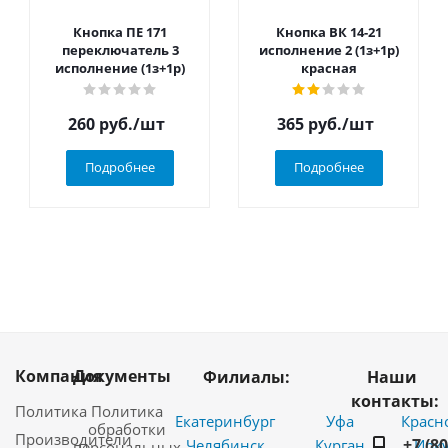
Кнопка ПЕ 171
Кнопка ВК 14-21
переключатель 3
исполнение 2 (1з+1р)
исполнение (1з+1р)
красная
260
руб.
/шт
365
руб.
/шт
Подробнее
Подробнее
Компания
Документы
Филиалы:
Наши
контакты:
Политика
Политика
Екатеринбург
Уфа
Красн
обработки
Производители
+7 (8
Челябинск
Курган
Ирку
персональных