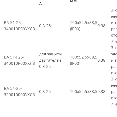
мм
A
3-
эл
ВА 51-25-
100х52,5х88,5
и 
0,3-25
0,38
340010Р00УХЛЗ
(IP00)
ра
от
7Iн
3-
для защиты
эл
ВА 51-Г25-
100х52,5х88,5
двигателей
0,38
и 
340010P00УХЛ3
(IP00)
0,3-25
ра
отс
3-
эл
ВА 51-25-
0,3-25
100х52,5х88,5
0,38
ра
320010000УХЛ3
от
7Iн