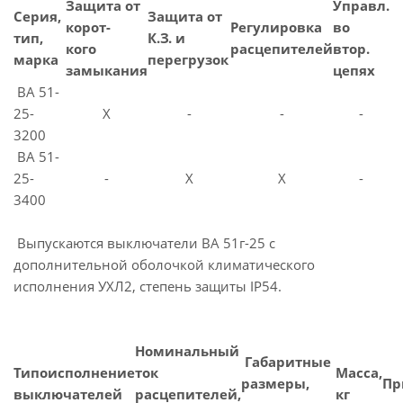
Защита от
Управл.
Серия,
Защита от
корот-
Регулировка
во
тип,
К.З. и
кого
расцепителей
втор.
марка
перегрузок
замыкания
цепях
ВА 51-
25-
X
-
-
-
3200
ВА 51-
25-
-
X
X
-
3400
Выпускаются выключатели ВА 51г-25 с
дополнительной оболочкой климатического
исполнения УХЛ2, степень защиты IP54.
Номинальный
Габаритные
Типоисполнение
ток
Масса,
размеры,
Пр
выключателей
расцепителей,
кг