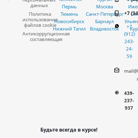
данных
Пермь
Москва
Иже
+7 (3
Политика
Тюмень
Санкт-Петербург
Ом
использования
Новосибирск
Барнаул
Ульян
файлов cookie
+7
Нижний Тагил
Владивосток
Кур
Антикоррупционная
(912)
составляющая
243-
24-
59
mail@
439-
237-
937
Будьте всегда в курсе!