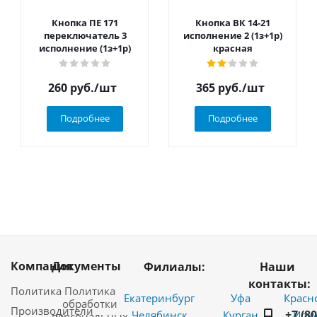
Кнопка ПЕ 171
Кнопка ВК 14-21
переключатель 3
исполнение 2 (1з+1р)
исполнение (1з+1р)
красная
260
руб.
/шт
365
руб.
/шт
Подробнее
Подробнее
Компания
Документы
Филиалы:
Наши
контакты:
Политика
Политика
Екатеринбург
Уфа
Красн
обработки
Производители
+7 (8
Челябинск
Курган
Ирку
персональных