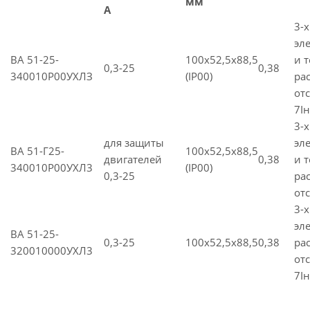
мм
A
3-
эл
ВА 51-25-
100х52,5х88,5
и 
0,3-25
0,38
340010Р00УХЛЗ
(IP00)
ра
от
7Iн
3-
для защиты
эл
ВА 51-Г25-
100х52,5х88,5
двигателей
0,38
и 
340010P00УХЛ3
(IP00)
0,3-25
ра
отс
3-
эл
ВА 51-25-
0,3-25
100х52,5х88,5
0,38
ра
320010000УХЛ3
от
7Iн