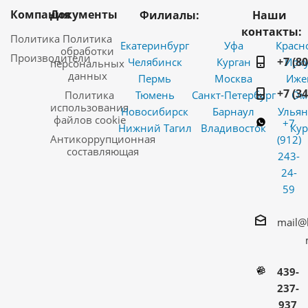
Компания
Документы
Филиалы:
Наши
контакты:
Политика
Политика
Екатеринбург
Уфа
Красн
обработки
Производители
+7 (8
Челябинск
Курган
Ирку
персональных
данных
Пермь
Москва
Иже
+7 (3
Политика
Тюмень
Санкт-Петербург
Ом
использования
Новосибирск
Барнаул
Ульян
файлов cookie
+7
Нижний Тагил
Владивосток
Кур
Антикоррупционная
(912)
составляющая
243-
24-
59
mail@
439-
237-
937