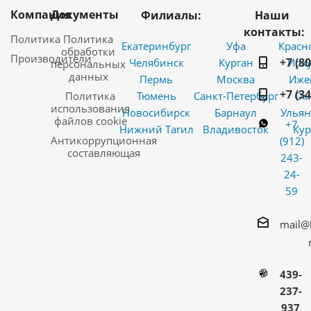
Компания
Документы
Филиалы:
Наши
контакты:
Политика
Политика
Екатеринбург
Уфа
Красн
обработки
Производители
+7 (8
Челябинск
Курган
Ирку
персональных
данных
Пермь
Москва
Иже
+7 (3
Политика
Тюмень
Санкт-Петербург
Ом
использования
Новосибирск
Барнаул
Ульян
файлов cookie
+7
Нижний Тагил
Владивосток
Кур
Антикоррупционная
(912)
составляющая
243-
24-
59
mail@
439-
237-
937