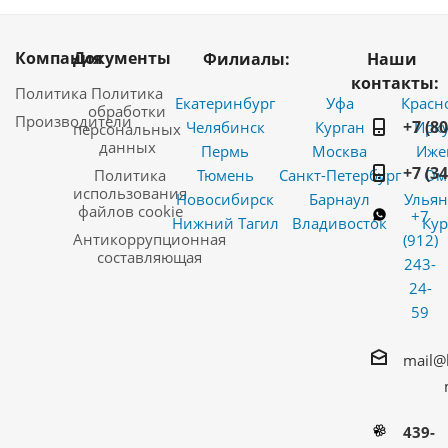
Компания
Документы
Филиалы:
Наши
контакты:
Политика
Политика
Екатеринбург
Уфа
Красн
обработки
Производители
+7 (8
Челябинск
Курган
Ирку
персональных
данных
Пермь
Москва
Иже
+7 (3
Политика
Тюмень
Санкт-Петербург
Ом
использования
Новосибирск
Барнаул
Ульян
файлов cookie
+7
Нижний Тагил
Владивосток
Кур
Антикоррупционная
(912)
составляющая
243-
24-
59
mail@
439-