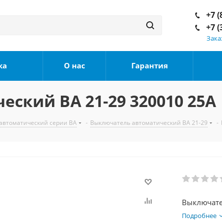
+7 (
+7 (
Зака
ка
О нас
Гарантия
ский ВА 21-29 320010 25А
автоматический серии ВА
-
Выключатель автоматический ВА 21-29
-
Выключате
Подробнее