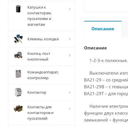
Катушки к
контакторам,
пускателям и
магнитам
Описание
Клеммы, колодки
Описание
Кнопка, пост
кнопочный
1-2-3-х полюсные.
Командоаппарат,
Выключатели изго
контроллер
ВА21-29 – со средн
ВА21-29В – с повыш
Контактор
ВА21-29Т – для гор
Наличие электром
Контакты для
контакторов и
функции двух класси
пускателей
замыканий – функци