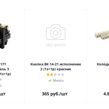
 171
Кнопка ВК 14-21 исполнение
Колодк
ель 3
2 (1з+1р) красная
1з+1р)
Много
о
/шт
365
руб.
/шт
4.