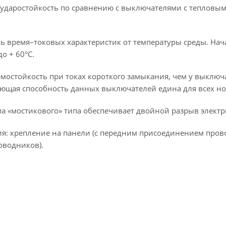
 ударостойкость по сравнению с выключателями с тепловым
ь время–токовых характеристик от температуры среды. На
до + 60°С.
рмостойкость при токах короткого замыкания, чем у выключ
ющая способность данных выключателей едина для всех н
ма «мостикового» типа обеспечивает двойной разрыв электр
я: крепление на панели (с передним присоединением прово
оводников).