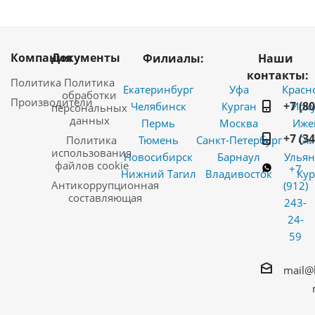
Компания
Документы
Филиалы:
Наши
контакты:
Политика
Политика
Екатеринбург
Уфа
Красн
обработки
Производители
+7 (8
Челябинск
Курган
Ирку
персональных
данных
Пермь
Москва
Иже
+7 (3
Политика
Тюмень
Санкт-Петербург
Ом
использования
Новосибирск
Барнаул
Ульян
файлов cookie
+7
Нижний Тагил
Владивосток
Кур
Антикоррупционная
(912)
составляющая
243-
24-
59
mail@