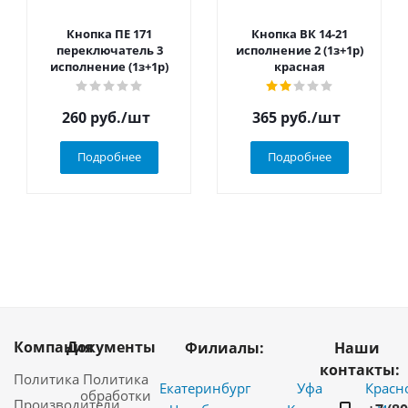
Кнопка ПЕ 171
Кнопка ВК 14-21
переключатель 3
исполнение 2 (1з+1р)
исполнение (1з+1р)
красная
260
руб.
/шт
365
руб.
/шт
Подробнее
Подробнее
Компания
Документы
Филиалы:
Наши
контакты:
Политика
Политика
Екатеринбург
Уфа
Красн
обработки
Производители