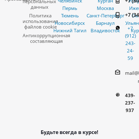
+7 (8
Челябинск
Курган
Ирку
персональных
данных
Пермь
Москва
Иже
+7 (3
Политика
Тюмень
Санкт-Петербург
Ом
использования
Новосибирск
Барнаул
Ульян
файлов cookie
+7
Нижний Тагил
Владивосток
Кур
Антикоррупционная
(912)
составляющая
243-
24-
59
mail@
439-
237-
937
Будьте всегда в курсе!