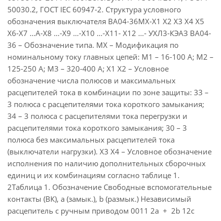
50030.2, ГОСТ IEC 60947-2. Структура условного
обозначения выключателя ВА04-36МХ-Х1 Х2 Х3 Х4 Х5
Х6-Х7 …А-Х8 …-Х9 …-Х10 …-Х11- Х12 …- УХЛ3-КЭАЗ ВА04-
36 – Обозначение типа. МХ – Модификация по
номинальному току главных цепей: М1 – 16-100 А; М2 –
125-250 А; М3 – 320-400 А; Х1 Х2 – Условное
обозначение числа полюсов и максимальных
расцепителей тока в комбинации по зоне защиты: 33 –
3 полюса с расцепителями тока короткого замыкания;
34 – 3 полюса с расцепителями тока перегрузки и
расцепителями тока короткого замыкания; 30 – 3
полюса без максимальных расцепителей тока
(выключатели нагрузки). Х3 Х4 – Условное обозначение
исполнения по наличию дополнительных сборочных
единиц и их комбинациям согласно таблице 1.
2Таблица 1. Обозначение Свободные вспомогательные
контакты (ВК), а (замык.), b (размык.) Независимый
расцепитель с ручным приводом 0011 2a + 2b 12с