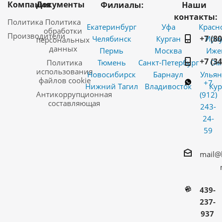
Компания
Документы
Филиалы:
Наши
контакты:
Политика
Политика
Екатеринбург
Уфа
Красн
обработки
Производители
+7 (8
Челябинск
Курган
Ирку
персональных
данных
Пермь
Москва
Иже
+7 (3
Политика
Тюмень
Санкт-Петербург
Ом
использования
Новосибирск
Барнаул
Ульян
файлов cookie
+7
Нижний Тагил
Владивосток
Кур
Антикоррупционная
(912)
составляющая
243-
24-
59
mail@
439-
237-
937