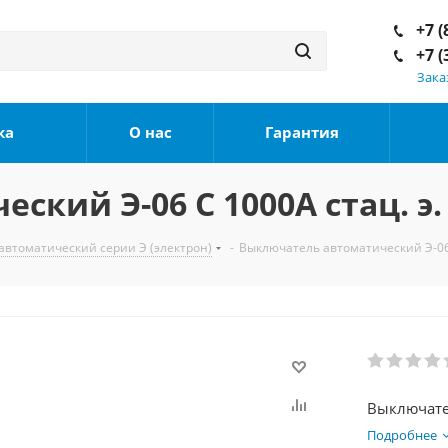
+7 (
+7 (
Зака
ка
О нас
Гарантия
кий Э-06 С 1000А стац. э. 
автоматический серии Э (электрон)
-
Выключатель автоматический Э-06 С
Выключател
Подробнее