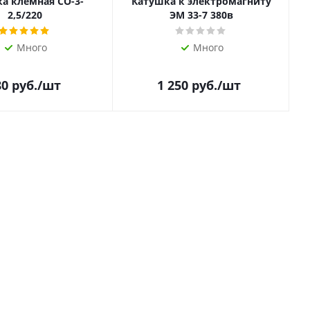
а клемная СО-3-
Катушка к электромагниту
2,5/220
ЭМ 33-7 380в
Много
Много
80
руб.
/шт
1 250
руб.
/шт