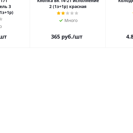
 171
Кнопка ВК 14-21 исполнение
Колодк
ель 3
2 (1з+1р) красная
1з+1р)
Много
о
/шт
365
руб.
/шт
4.