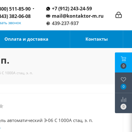
+7 (912) 243-24-59
800) 511-85-90
mail@kontaktor-m.ru
343) 382-06-08
зать звонок
439-237-937
Оплата и доставка
Контакты
п.
0
 1000А стац. э. п.
0
0
ь автоматический Э-06 С 1000А стац. э. п.