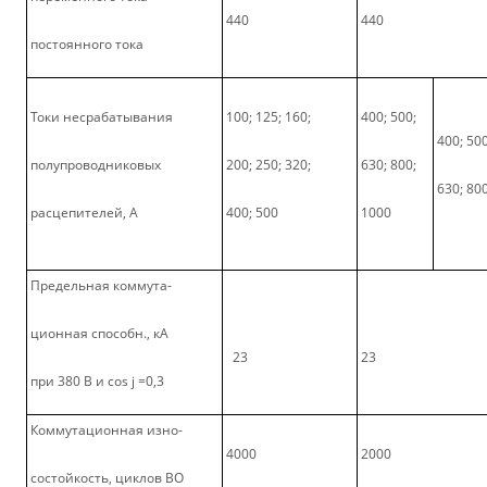
440
440
постоянного тока
Токи несрабатывания
100; 125; 160;
400; 500;
400; 500
полупроводниковых
200; 250; 320;
630; 800;
630; 80
расцепителей, А
400; 500
1000
Предельная коммута-
ционная способн., кА
23
23
при 380 В и cos j =0,3
Коммутационная изно-
4000
2000
состойкость, циклов ВО