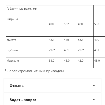
Габаритные разм., мм
ширина
400
532
400
532
высота
482
430
532
430
глубина
297*
451
297*
451
Масса, кг
38,0
43,0
42,0
48,0
* - с электромагнитным приводом
Отзывы
Задать вопрос