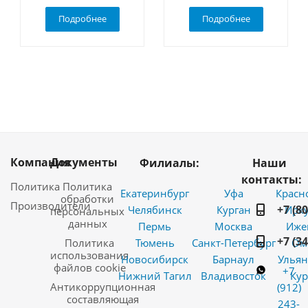
Подробнее
Подробнее
Компания
Документы
Филиалы:
Наши
контакты:
Политика
Политика
Екатеринбург
Уфа
Красн
обработки
Производители
+7 (8
Челябинск
Курган
Ирку
персональных
данных
Пермь
Москва
Иже
+7 (3
Политика
Тюмень
Санкт-Петербург
Ом
использования
Новосибирск
Барнаул
Ульян
файлов cookie
+7
Нижний Тагил
Владивосток
Кур
Антикоррупционная
(912)
составляющая
243-