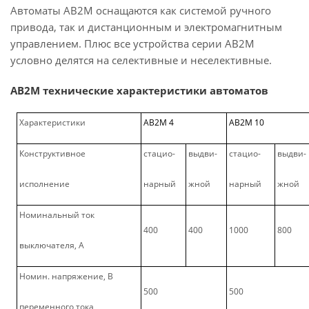
Автоматы АВ2М оснащаются как системой ручного
привода, так и дистанционным и электромагнитным
управлением. Плюс все устройства серии АВ2М
условно делятся на селективные и неселективные.
АВ2М технические характеристики автоматов
Характеристики
АВ2М 4
АВ2М 10
Конструктивное
стацио-
выдви-
стацио-
выдви-
исполнение
нарный
жной
нарный
жной
Номинальный ток
400
400
1000
800
выключателя, А
Номин. напряжение, В
500
500
переменного тока